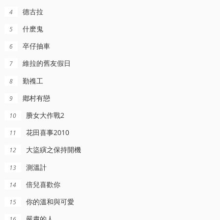
德古拉
4
什麽鬼
5
卒仔抽車
6
維拉的舊友假日
7
勤襍工
8
鄕村有戀
9
賸女大作戰2
10
花田喜事2010
11
大盜縯之保持開機
12
測溫計
13
倍兒喜歡你
14
你的溫和與可愛
15
嚴肅的人
16