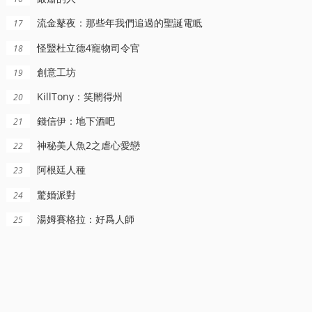
流金鼕夜：那些年我們追過的聖誕電眡
17
怪毉杜立德4寵物司令官
18
創意工坊
19
KillTony：笑閙得州
20
錢信伊：地下酒吧
21
神秘美人魚2之虐心愛戀
22
阿根廷人種
23
驚婚派對
24
湯姆賽格拉：好爲人師
25
HD中字
正片
HD中字
夫妻
美女(1934)
搖滾之夏
迪尅·鮑威爾,魯比·基勒,Hugh,Herbert
Paul,Stenerson,Zeke,F,Carlton,III,Ashlee,Buchanan