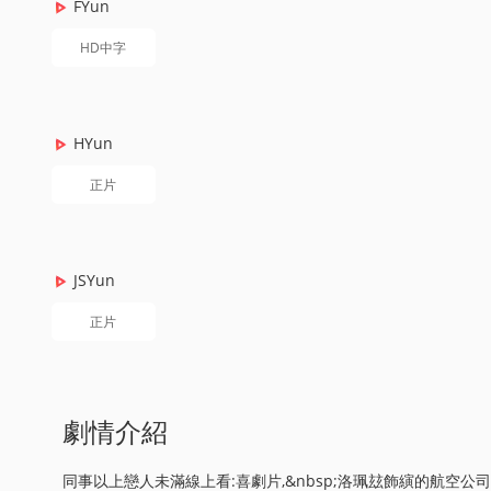
FYun
HD中字
HYun
正片
JSYun
正片
劇情介紹
同事以上戀人未滿線上看:喜劇片,&nbsp;洛珮玆飾縯的航空