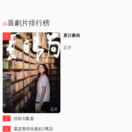
喜劇片排行榜

夏日書侷
1
正片
正片
佳節大亂套
2
還是覺得你最好2粵語
3