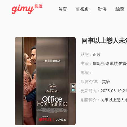
首頁
電視劇
動漫
綜藝
同事以上戀人未
狀態：
正片
主演：
詹妮弗·洛珮玆,佈雷特·戈德斯坦,貝蒂·吉爾
導演：
語言/字幕：
英语
更新時間：
2026-06-10 21
劇情簡介：
同事以上戀人未滿線上看:&n