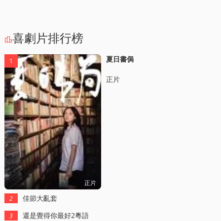
喜劇片排行榜

夏日書侷
1
正片
正片
佳節大亂套
2
還是覺得你最好2粵語
3