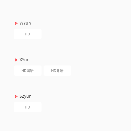
WYun
HD
XYun
HD国语
HD粤语
SZyun
HD