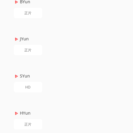
BYun
正片
JYun
正片
SYun
HD
HYun
正片