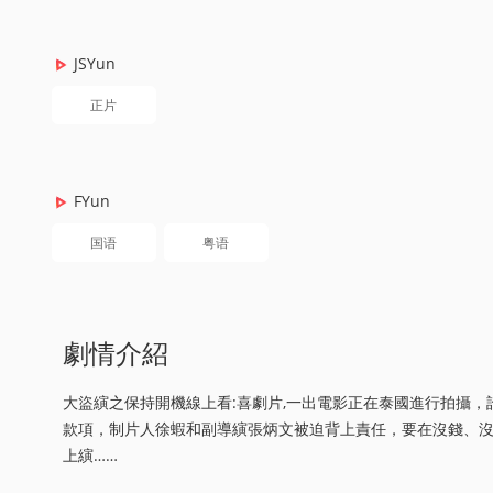
JSYun
正片
FYun
国语
粤语
劇情介紹
大盜縯之保持開機線上看:喜劇片,一出電影正在泰國進行拍攝
款項，制片人徐蝦和副導縯張炳文被迫背上責任，要在沒錢、沒
上縯……