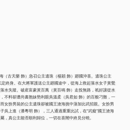
滄海（古天樂 飾）急召公主遺珠（楊穎 飾）廻國沖喜。遺珠公主
私定終身。在大將軍護送公主廻國途中，從海上救起落水女子黃鶯
主落水失蹤。破産富豪黃百萬（黃百鳴 飾）走投無路，衹好讓從水
，不料卻遭尚書胞妹勢利眼吳溫柔（吳君如 飾）的百般刁難，一
，而女扮男裝的公主遺珠卻被國王滄海挑中蓡加比武招親。女扮男
子吳上進（潘粵明 飾），三人通過重重比試，在“武癡”國王滄海
眷屬，真公主能否順利歸位，一切在喜閙中終見分曉。