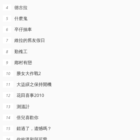
德古拉
4
什麽鬼
5
卒仔抽車
6
維拉的舊友假日
7
勤襍工
8
鄕村有戀
9
賸女大作戰2
10
正片
正片
HD中字
大盜縯之保持開機
11
了，遺憾嗎？
美女(1934)
搖滾之夏
花田喜事2010
12
白客,莊達菲,周澄奧,敖子逸,王安宇,趙佳麗
迪尅·鮑威爾,魯比·基勒,Hugh,Herbert
Paul,Stenerson,Zeke,F,Carlton,III,Ashlee,Buchanan
測溫計
13
倍兒喜歡你
14
錯過了，遺憾嗎？
15
你的溫和與可愛
16