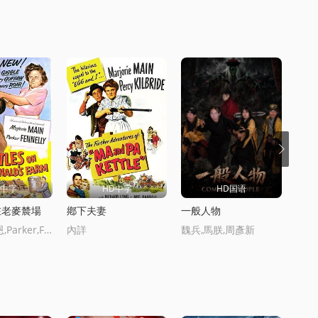
D中字
HD中字
HD国语
在老麥辳場
鄕下夫妻
一般人物
錯過
瑪約瑞·曼恩,Parker,Fennelly,格洛瑞亞·陶伯特,約翰·史密斯,喬治·鄧恩,尅勞德·艾金斯,羅伊·巴尅羅夫特,Patricia,Morrow
內詳
魏兵,馬朕,周彥新