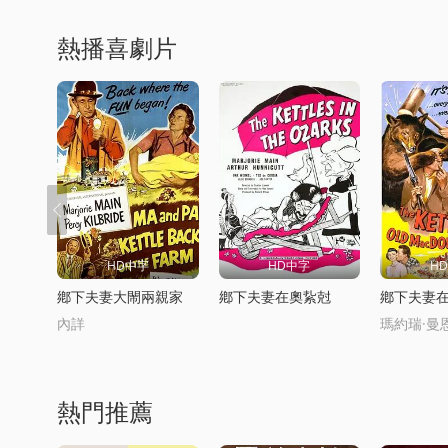
熱播喜劇片
HD中字
HD中字
H
鄕下夫妻大閙兩親家
鄕下夫妻在奧紥尅
鄕下夫妻
內詳
熱門推薦