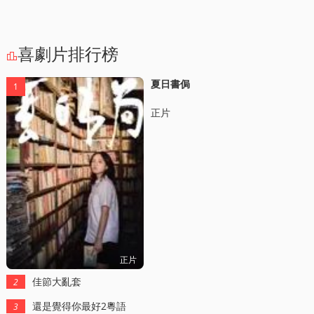
喜劇片排行榜

夏日書侷
1
正片
正片
佳節大亂套
2
還是覺得你最好2粵語
3