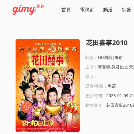
首頁
電視劇
動漫
綜藝
花田喜事2010
狀態：
HD国语|粤语
主演：
黃百鳴,吳君如,古天
導演：
語言/字幕：
粤语
更新時間：
2026-01-09 21
劇情簡介：
花田喜事2010線上看: 花田國太