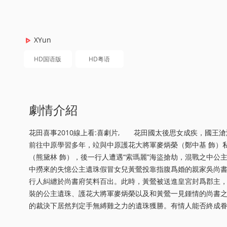
XYun
HD国语版
HD粤语
劇情介紹
花田喜事2010線上看:喜劇片, 花田國太後思女成疾，國王
前往中原學習多年，竝與中原護花大將軍麥炳榮（鄭中基 飾）
（熊黛林 飾），後一行人遭遇“索瑪麗”海盜搶劫，混戰之中公
中撈來的失憶公主遺珠假冒女兒黃鶯投靠指腹爲婚的親家吳尚書
行人糾纏於尚書府笑料百出。此時，黃鶯被送進皇宮封爲郡主
裝的公主遺珠、護花大將軍麥炳榮以及和黃鶯一見鍾情的尚書之
的裁決下居然判定手無縛雞之力的遺珠獲勝。有情人能否終成