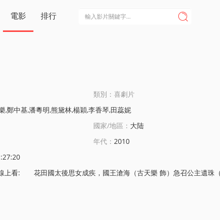
電影
排行

類別：喜劇片
樂,鄭中基,潘粵明,熊黛林,楊穎,李香琴,田蕊妮
國家/地區：
大陆
年代：
2010
:27:20
後思女成疾，國王滄海（古天樂 飾）急召公主遺珠（楊穎 飾）廻國沖喜。遺珠公主前往中原學習多年，竝與中原護花大將軍麥炳榮（鄭中基 飾）私定終身。在大將軍護送公主廻國途中，從