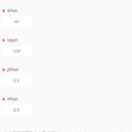
SYun
HD
Uyun
720P
JSYun
正片
HYun
正片