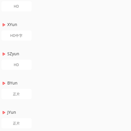
HD
XYun
HD中字
SZyun
HD
BYun
正片
JYun
正片