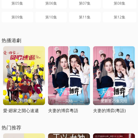
第05集
第06集
第07集
第08集
第09集
第10集
第11集
第12集
热播港劇
全2868集
完结
更新至25集完结
愛·廻家之開心速遞
夫妻的博弈粵語
夫妻的博弈(粵語)
热门推荐