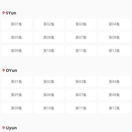
SYun
第01集
第02集
第03集
第04集
第05集
第06集
第07集
第08集
第09集
第10集
第11集
第12集
OYun
第01集
第02集
第03集
第04集
第05集
第06集
第07集
第08集
第09集
第10集
第11集
第12集
Uyun