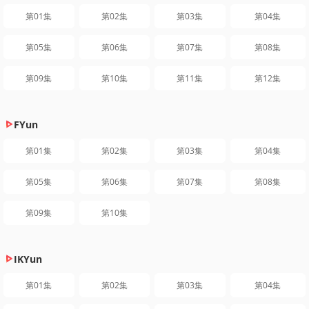
第01集
第02集
第03集
第04集
第05集
第06集
第07集
第08集
第09集
第10集
第11集
第12集
FYun
第01集
第02集
第03集
第04集
第05集
第06集
第07集
第08集
第09集
第10集
IKYun
第01集
第02集
第03集
第04集