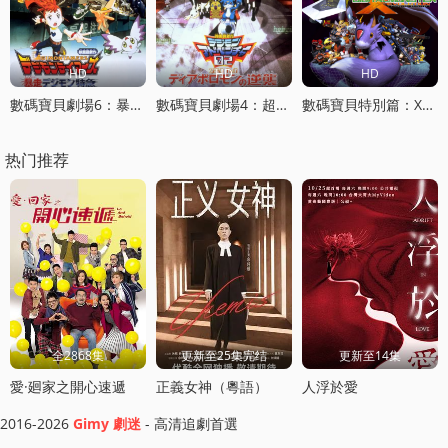
HD
HD
HD
數碼寶貝劇場6：暴走特急
數碼寶貝劇場4：超惡魔獸的反擊
數碼寶貝特別篇：X進化
热门推荐
全2868集
更新至25集完结
更新至14集
愛·廻家之開心速遞
正義女神（粵語）
人浮於愛
2016-2026
Gimy 劇迷
- 高清追劇首選