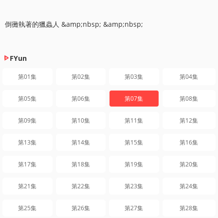
倒黴執著的獵蟲人 &amp;nbsp; &amp;nbsp;
FYun
第01集
第02集
第03集
第04集
第05集
第06集
第07集
第08集
第09集
第10集
第11集
第12集
第13集
第14集
第15集
第16集
第17集
第18集
第19集
第20集
第21集
第22集
第23集
第24集
第25集
第26集
第27集
第28集