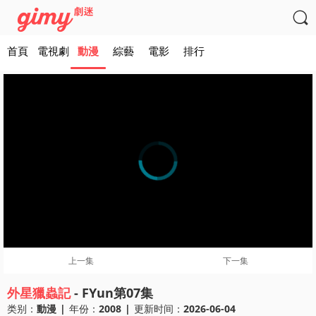

首頁
電視劇
動漫
綜藝
電影
排行
上一集
下一集
外星獵蟲記
- FYun第07集
类别：
動漫
|
年份：
2008
|
更新时间：
2026-06-04