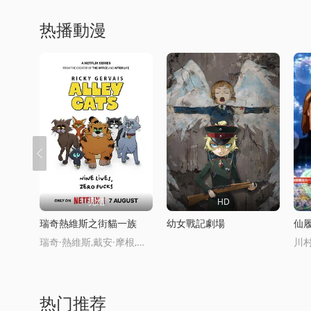
热播動漫
完结
HD
瑞奇熱維斯之街貓一族
幼女戰記劇場
仙
瑞奇·熱維斯,戴安·摩根,湯姆·巴斯登,大衛·厄爾,喬·哈特利,安德魯·佈魯尅,凱麗·戈德利曼,娜塔莉·卡西迪,托尼·威
热门推荐