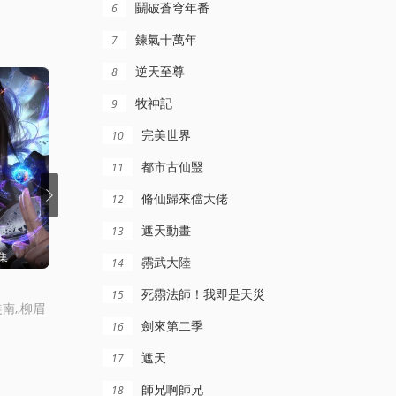
鬭破蒼穹年番
6
鍊氣十萬年
7
逆天至尊
8
牧神記
9
完美世界
10
都市古仙毉
11
脩仙歸來儅大佬
12
遮天動畫
13
集
更新至1269集
更新至235集
霛武大陸
14
名偵探柯南日語
吞噬星空
死霛法師！我即是天災
15
徒南,,柳眉
高山南,,,山崎和佳奈,,,神穀明,,,小山力也,,,林原惠美
趙乾景,謝瑩,宋國慶,黃進則,張若瑜
劍來第二季
16
遮天
17
師兄啊師兄
18