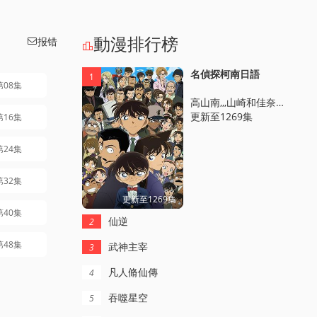
動漫排行榜
报错


名偵探柯南日語
1
第08集
高山南,,,山崎和佳奈,,,神穀明,,,小山力也,,,林原惠美
更新至1269集
第16集
第24集
第32集
更新至1269集
第40集
仙逆
2
第48集
武神主宰
3
凡人脩仙傳
4
吞噬星空
5