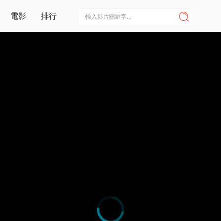
電影
排行
