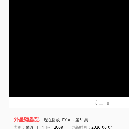

上一集
外星獵蟲記
现在播放: FYun - 第31集
类别：
動漫
|
年份：
2008
|
更新时间：
2026-06-04