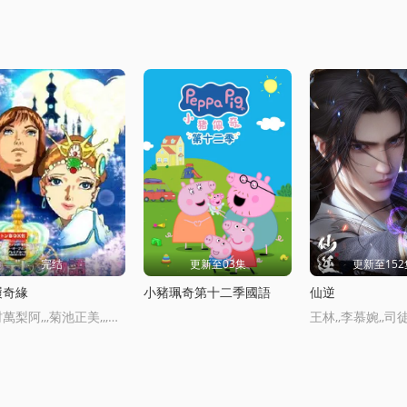
完结
更新至03集
更新至152
履奇緣
小豬珮奇第十二季國語
仙逆
川村萬梨阿,,,菊池正美,,,三田友子,,,辻勉,,,中澤彌生
王林,,李慕婉,,司