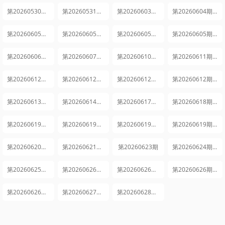
第20260530期未播
第20260531期未播
第20260603期未播
第20260604期尝鲜
第20260605期上
第20260605期中
第20260605期下
第20260605期纯享
第20260606期未播
第20260607期未播
第20260610期未播
第20260611期尝鲜
第20260612期上
第20260612期中
第20260612期下
第20260612期纯享
第20260613期未播
第20260614期未播
第20260617期未播
第20260618期尝鲜
第20260619期上
第20260619期中
第20260619期下
第20260619期纯享
第20260620期未播
第20260621期未播
第20260623期
第20260624期未播
第20260625期尝鲜
第20260626期上
第20260626期中
第20260626期下
第20260626期纯享
第20260627期未播
第20260628期未播