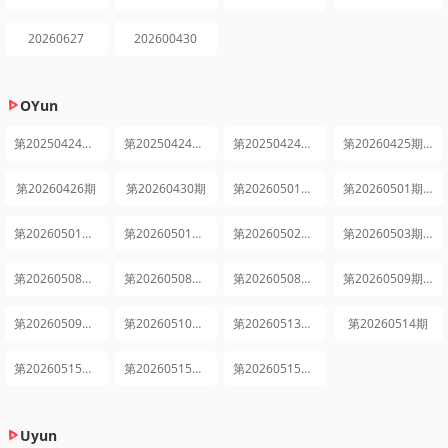
20260627
202600430
OYun
第20250424期上
第20250424期中
第20250424期下
第20260425期未播
第20260426期
第20260430期
第20260501期上
第20260501期中
第20260501期下
第20260501期纯享
第20260502期未播
第20260503期未播
第20260508期上
第20260508期中
第20260508期下
第20260509期纯享
第20260509期未播
第20260510期未播
第20260513期未播
第20260514期
第20260515期上
第20260515期中
第20260515期下
Uyun