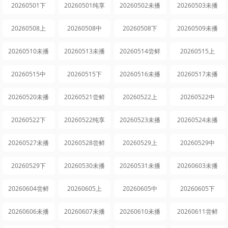
20260501下
20260501纯享
20260502未播
20260503未播
20260508上
20260508中
20260508下
20260509未播
20260510未播
20260513未播
20260514尝鲜
20260515上
20260515中
20260515下
20260516未播
20260517未播
20260520未播
20260521尝鲜
20260522上
20260522中
20260522下
20260522纯享
20260523未播
20260524未播
20260527未播
20260528尝鲜
20260529上
20260529中
20260529下
20260530未播
20260531未播
20260603未播
20260604尝鲜
20260605上
20260605中
20260605下
20260606未播
20260607未播
20260610未播
20260611尝鲜