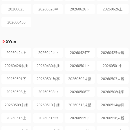
20260625
20260626中
20260626下
20260626上
202600430
XYun
20260424上
20260424中
20260424下
20260425未播
20260426未播
20260430未播
20260501上
20260501中
20260501下
20260501纯享
20260502未播
20260503未播
20260508上
20260508中
20260508下
20260508纯享
20260509未播
20260510未播
20260513未播
20260514尝鲜
20260515上
20260515中
20260515下
20260516未播