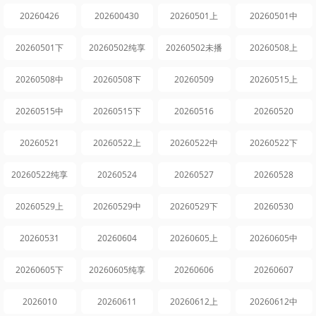
20260426
202600430
20260501上
20260501中
20260501下
20260502纯享
20260502未播
20260508上
20260508中
20260508下
20260509
20260515上
20260515中
20260515下
20260516
20260520
20260521
20260522上
20260522中
20260522下
20260522纯享
20260524
20260527
20260528
20260529上
20260529中
20260529下
20260530
20260531
20260604
20260605上
20260605中
20260605下
20260605纯享
20260606
20260607
2026010
20260611
20260612上
20260612中