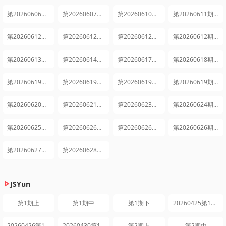
第20260606期未播
第20260607期未播
第20260610期未播
第20260611期尝鲜
第20260612期上
第20260612期中
第20260612期下
第20260612期纯享
第20260613期未播
第20260614期未播
第20260617期未播
第20260618期尝鲜
第20260619期上
第20260619期中
第20260619期下
第20260619期纯享
第20260620期未播
第20260621期未播
第20260623期番外
第20260624期未播
第20260625期尝鲜
第20260626期上
第20260626期中
第20260626期下
第20260627期未播
第20260628期未播
JSYun
第1期上
第1期中
第1期下
20260425第1期未播
20260426第1期未播
20260430第1期未播
第2期上
第2期中