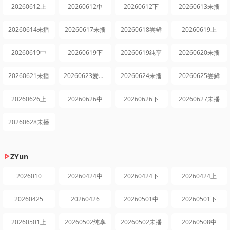
20260612上
20260612中
20260612下
20260613未播
20260614未播
20260617未播
20260618尝鲜
20260619上
20260619中
20260619下
20260619纯享
20260620未播
20260621未播
20260623爱撩专访
20260624未播
20260625尝鲜
20260626上
20260626中
20260626下
20260627未播
20260628未播
ZYun
2026010
20260424中
20260424下
20260424上
20260425
20260426
20260501中
20260501下
20260501上
20260502纯享
20260502未播
20260508中