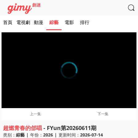

首頁
電視劇
動漫
綜藝
電影
排行
上一集
下一集
超燃青春的郃唱
- FYun第20260611期
类别：
綜藝
|
年份：
2026
|
更新时间：
2026-07-14