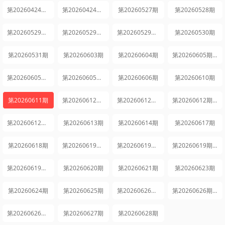
第20260424期中
第20260424期下
第20260527期
第20260528期
第20260529期上
第20260529期中
第20260529期下
第20260530期
第20260531期
第20260603期
第20260604期
第20260605期上
第20260605期中
第20260605期下
第20260606期
第20260610期
第20260611期
第20260612期上
第20260612期中
第20260612期下
第20260612期纯享
第20260613期
第20260614期
第20260617期
第20260618期
第20260619期上
第20260619期中
第20260619期下
第20260619期纯享
第20260620期
第20260621期
第20260623期
第20260624期
第20260625期
第20260626期上
第20260626期中
第20260626期下
第20260627期
第20260628期