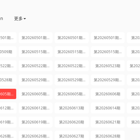
un
更多
第20260501期上
第20260501期中
第20260501期下
第20260501期纯享
第20
0509期
第20260515期上
第20260515期中
第20260515期下
第20
第20260522期中
第20260522期下
第20260522期纯享
第20260523期
0528期
第20260529期上
第20260529期中
第20260529期下
第20
第20260605期上
第20260605期中
第20260605期下
第20260606期
第20
第20260612期下
第20260612期纯享
第20260613期
第20260614期
第20
第20260619期下
第20260619期纯享
第20260620期
第20260621期
第20
第20260626期中
第20260626期下
第20260627期
第20260628期