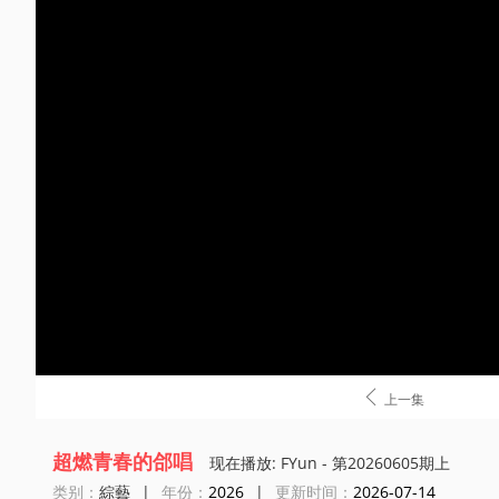

上一集
超燃青春的郃唱
现在播放: FYun - 第20260605期上
类别：
綜藝
|
年份：
2026
|
更新时间：
2026-07-14