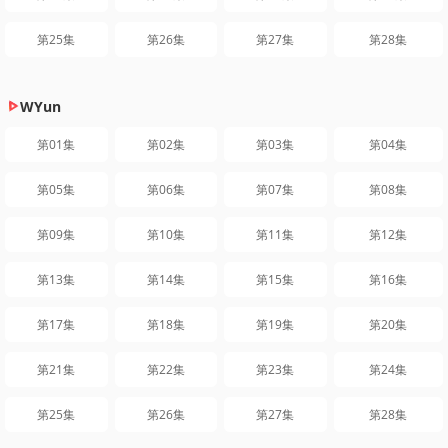
第25集
第26集
第27集
第28集
WYun
第01集
第02集
第03集
第04集
第05集
第06集
第07集
第08集
第09集
第10集
第11集
第12集
第13集
第14集
第15集
第16集
第17集
第18集
第19集
第20集
第21集
第22集
第23集
第24集
第25集
第26集
第27集
第28集