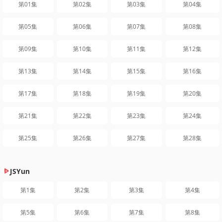
第01集
第02集
第03集
第04集
第05集
第06集
第07集
第08集
第09集
第10集
第11集
第12集
第13集
第14集
第15集
第16集
第17集
第18集
第19集
第20集
第21集
第22集
第23集
第24集
第25集
第26集
第27集
第28集
JSYun
第1集
第2集
第3集
第4集
第5集
第6集
第7集
第8集