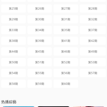
第25期
第26期
第27期
第28期
第29期
第30期
第31期
第32期
第33期
第34期
第35期
第37期
第38期
第39期
第41期
第42期
第44期
第45期
第46期
第49期
第50期
第51期
第52期
第53期
第54期
第55期
第56期
第57期
第58期
第59期
第60期
热播綜藝