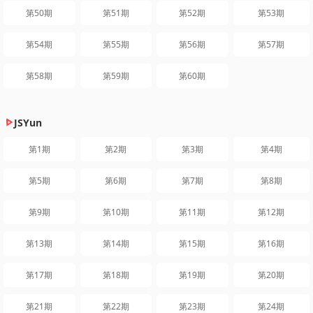
第50期
第51期
第52期
第53期
第54期
第55期
第56期
第57期
第58期
第59期
第60期
JSYun
第1期
第2期
第3期
第4期
第5期
第6期
第7期
第8期
第9期
第10期
第11期
第12期
第13期
第14期
第15期
第16期
第17期
第18期
第19期
第20期
第21期
第22期
第23期
第24期