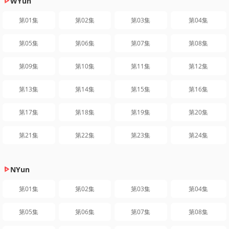
WYun
第01集
第02集
第03集
第04集
第05集
第06集
第07集
第08集
第09集
第10集
第11集
第12集
第13集
第14集
第15集
第16集
第17集
第18集
第19集
第20集
第21集
第22集
第23集
第24集
NYun
第01集
第02集
第03集
第04集
第05集
第06集
第07集
第08集