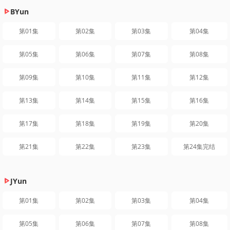
BYun
第01集
第02集
第03集
第04集
第05集
第06集
第07集
第08集
第09集
第10集
第11集
第12集
第13集
第14集
第15集
第16集
第17集
第18集
第19集
第20集
第21集
第22集
第23集
第24集完结
JYun
第01集
第02集
第03集
第04集
第05集
第06集
第07集
第08集