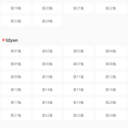
第19集
第20集
第21集
第22集
第23集
第24集
SZyun
第01集
第02集
第03集
第04集
第05集
第06集
第07集
第08集
第09集
第10集
第11集
第12集
第13集
第14集
第15集
第16集
第17集
第18集
第19集
第20集
第21集
第22集
第23集
第24集