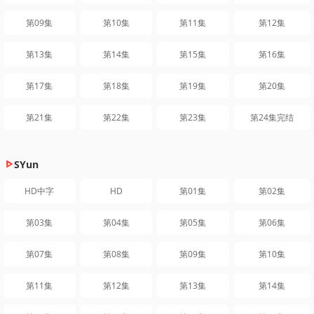
第09集
第10集
第11集
第12集
第13集
第14集
第15集
第16集
第17集
第18集
第19集
第20集
第21集
第22集
第23集
第24集完结
SYun
HD中字
HD
第01集
第02集
第03集
第04集
第05集
第06集
第07集
第08集
第09集
第10集
第11集
第12集
第13集
第14集