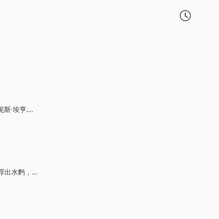

al·Ellsworth
瘉發兇險。...