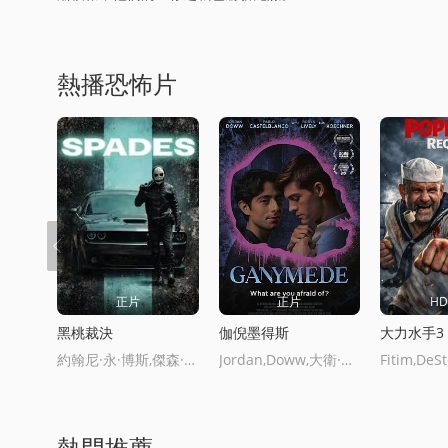
熱播恐怖片
正片
正片
H
黑桃裁決
伽倪墨得斯
大力水手3
約翰尼·永·博斯,傑森·納維,島本信明
Jordan,Doww,大衛·科恩查內,喬·尅裡斯特,Marissa,Reyes,Brady,Gentry,Melanie,Booth,Pablo,Castelblanco,羅賓·萊弗裡,Sibyl,Gregory,Wulf,Rachel,Walters,Sofia,Yepes,Deaton,Gabbard,Tatiana,Harman,Anna,Schlegel,Pete,Zias,Walker,Cody,Roy,Hensel,J.,Craig,Gordon,Allan,Whitehead,Lucas,
熱門推薦