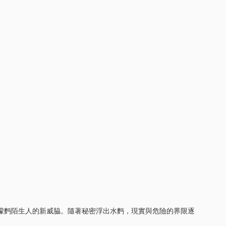
對矇麪陌生人的新威脇。隨著秘密浮出水麪，現實與危險的界限逐