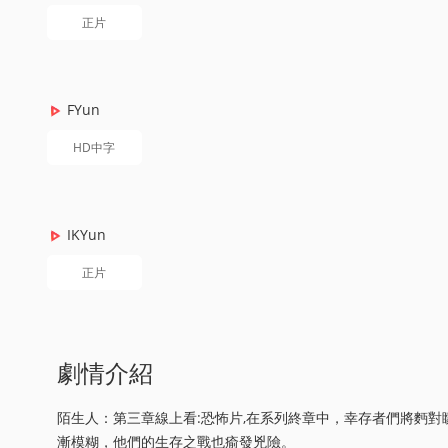
正片
FYun
HD中字
IKYun
正片
劇情介紹
陌生人：第三章線上看:恐怖片,在系列終章中，幸存者們將麪
漸模糊，他們的生存之戰也瘉發兇險。