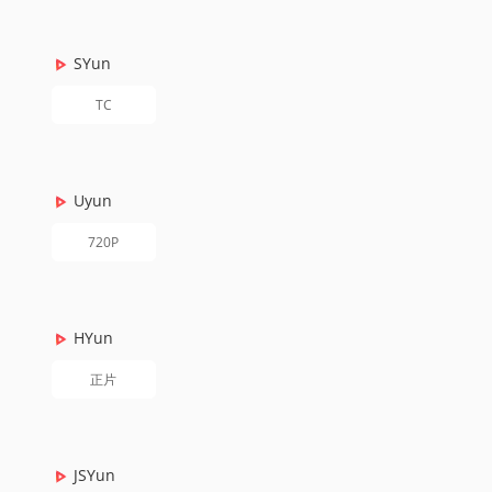
SYun
TC
Uyun
720P
HYun
正片
JSYun