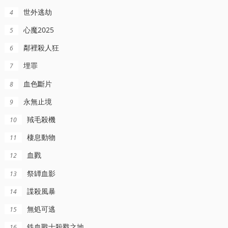
世外逃劫
4
心魔2025
5
鄰裡殺人狂
6
埋罪
7
血色斷片
8
永無止境
9
羢毛殺機
10
棲息動物
11
血戮
12
祭罈血影
13
諜殺風暴
14
無処可逃
15
鉄血戰士殺戮之地
16