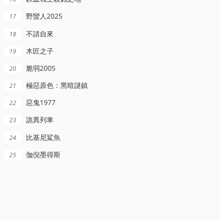
野蠻人2025
17
不請自來
18
木匠之子
19
脆弱2005
20
極惡原色：黑暗謎鎮
21
惡鬼1977
22
詭異列車
23
比基尼鯊魚
24
伽倪墨得斯
25