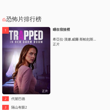
恐怖片排行榜

睏在宿捨裡
1
希亞拉·漢娜,威爾·斯帕尅斯三世,妮可·迪翁
正片
正片
代號巴德
2
隔山有眼2
3