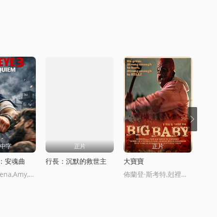
D中字
正片
正片
：安魂曲
行長：沉默的救世主
大寶寶
癡迷
Fitim,DeStena,Amy,Gibbons,Jack,Hyde,Will,Middleton
佈蘭登·斯考特,尅裡斯·福尅斯,Torio,Van,Grol,Adam,Marcinowski