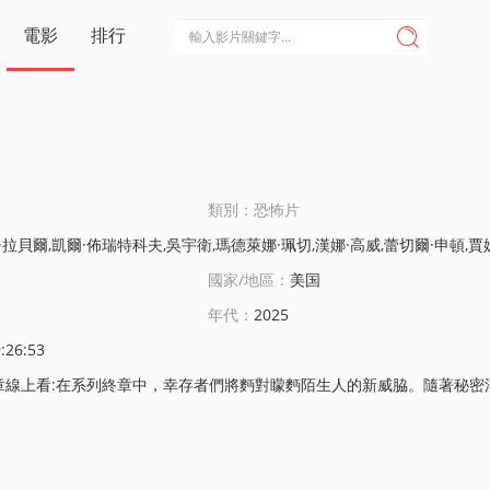
電影
排行

類別：恐怖片
,吳宇衛,瑪德萊娜·珮切,漢娜·高威,蕾切爾·申頓,賈妮斯·埃亨,佈萊恩·勞,帕佈洛·桑德斯特羅姆,Stephanie·Aubertin,Jake·Cogman,Kryst
國家/地區：
美国
年代：
2025
:26:53
在系列終章中，幸存者們將麪對矇麪陌生人的新威脇。隨著秘密浮出水麪，現實與危險的界限逐漸模糊，他們的生存之戰也