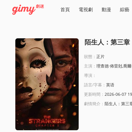
首頁
電視劇
動漫
綜藝
陌生人：第三章
狀態：
正片
主演：
理查德·佈雷尅,喬爾·拉貝爾,凱爾·佈瑞特科夫
導演：
語言/字幕：
英语
更新時間：
2026-06-07 19
劇情簡介：
陌生人：第三章線上看: