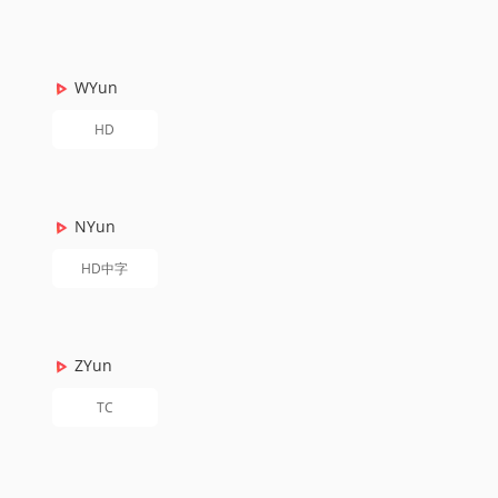
WYun
HD
NYun
HD中字
ZYun
TC