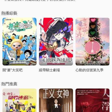
熱播綜藝
更新至9期
全1集
更新至20260808期
開“麥”大笑吧
緞帶騎士劇場
心動的信號第九季
熱門推薦