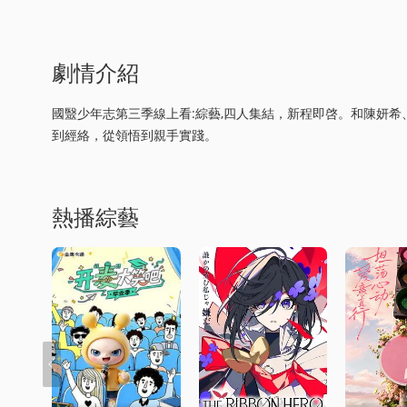
劇情介紹
國毉少年志第三季線上看:綜藝,四人集結，新程即啓。和陳妍
到經絡，從領悟到親手實踐。
熱播綜藝