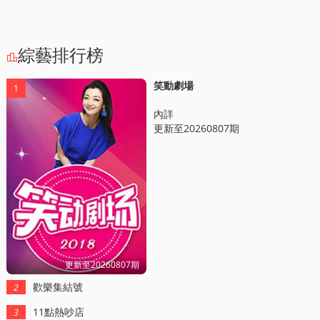
綜藝排行榜

笑動劇場
1
內詳
更新至20260807期
更新至20260807期
歡樂集結號
2
11點熱吵店
3