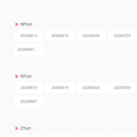
WYun
20260613
20260619
20260626
20260703
20260807第9期
NYun
20260613
20260619
20260626
20260703
20260807
ZYun