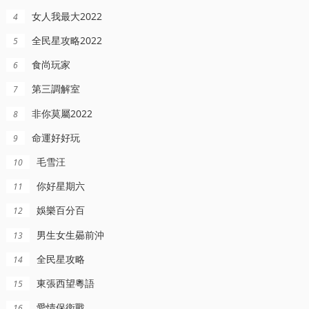
女人我最大2022
4
全民星攻略2022
5
食尚玩家
6
第三調解室
7
非你莫屬2022
8
命運好好玩
9
毛雪汪
10
你好星期六
11
娛樂百分百
12
男生女生曏前沖
13
全民星攻略
14
東張西望粵語
15
愛情保衛戰
16