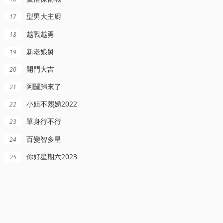
型男大主廚
17
越戰越勇
18
新老娘舅
19
開門大吉
20
阿鬭歸來了
21
小姐不熙娣2022
22
單身行不行
23
百變智多星
24
你好星期六2023
25