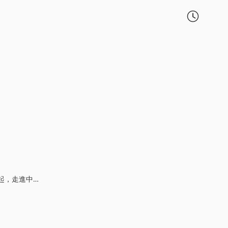

親手實踐。...
详细