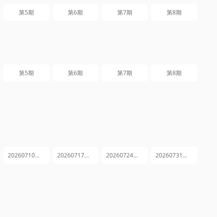
第5期
第6期
第7期
第8期
第5期
第6期
第7期
第8期
20260710第5期
20260717第6期
20260724第7期
20260731第8期