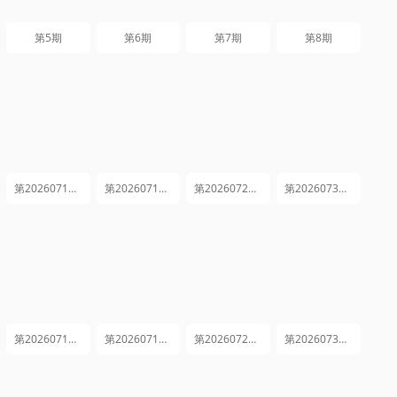
第5期
第6期
第7期
第8期
第20260710期
第20260717期
第20260724期
第20260731期
第20260710期
第20260717期
第20260724期
第20260731期