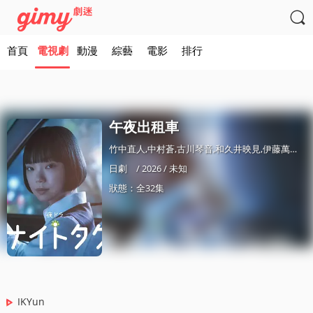

首頁
電視劇
動漫
綜藝
電影
排行
午夜出租車
竹中直人,中村蒼,古川琴音,和久井映見,伊藤萬理華,小林桃子
日劇
/ 2026 / 未知
狀態：全32集
IKYun