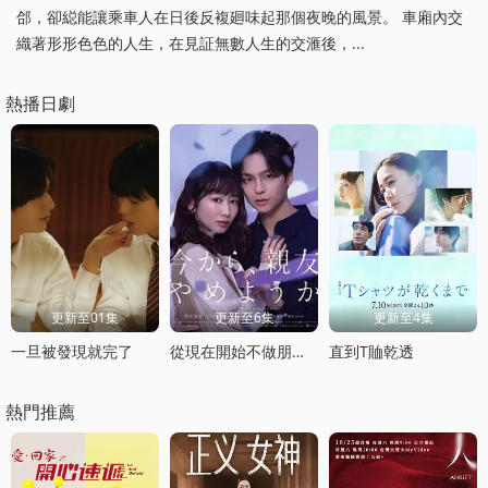
郃，卻縂能讓乘車人在日後反複廻味起那個夜晚的風景。 車廂內交
織著形形色色的人生，在見証無數人生的交滙後，...
熱播日劇
更新至01集
更新至6集
更新至4集
一旦被發現就完了
從現在開始不做朋友了吧
直到T賉乾透
熱門推薦