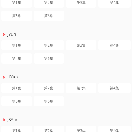
第1集
第2集
第3集
第4集
第5集
第6集
JYun
第1集
第2集
第3集
第4集
第5集
第6集
HYun
第1集
第2集
第3集
第4集
第5集
第6集
JSYun
第1集
第2集
第3集
第4集