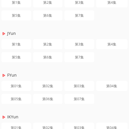
第1集
第2集
第3集
第4集
第5集
第6集
第7集
JYun
第1集
第2集
第3集
第4集
第5集
第6集
第7集
FYun
第01集
第02集
第03集
第04集
第05集
第06集
第07集
IKYun
第01集
第02集
第03集
第04集