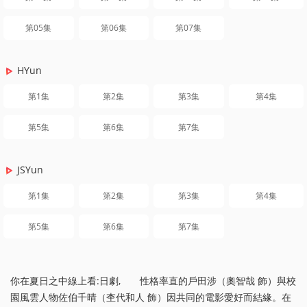
第05集
第06集
第07集
HYun
第1集
第2集
第3集
第4集
第5集
第6集
第7集
JSYun
第1集
第2集
第3集
第4集
第5集
第6集
第7集
你在夏日之中線上看:日劇, 性格率直的戶田涉（奧智哉 飾）與校
園風雲人物佐伯千晴（杢代和人 飾）因共同的電影愛好而結緣。在