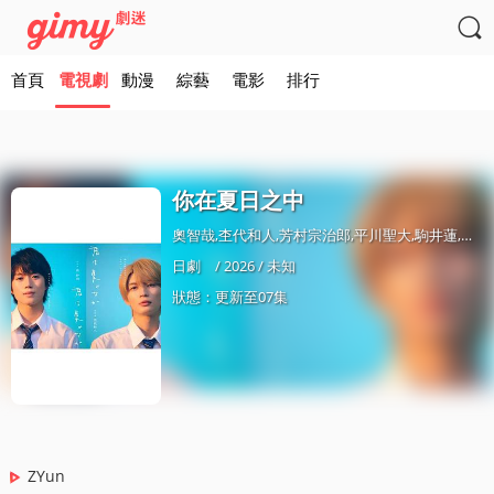

首頁
電視劇
動漫
綜藝
電影
排行
你在夏日之中
奧智哉,杢代和人,芳村宗治郎,平川聖大,駒井蓮,今井柊鬭,大下ヒロト
日劇
/ 2026 / 未知
狀態：更新至07集
ZYun