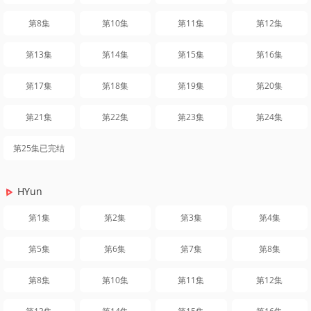
第8集
第10集
第11集
第12集
第13集
第14集
第15集
第16集
第17集
第18集
第19集
第20集
第21集
第22集
第23集
第24集
第25集已完结
HYun
第1集
第2集
第3集
第4集
第5集
第6集
第7集
第8集
第8集
第10集
第11集
第12集