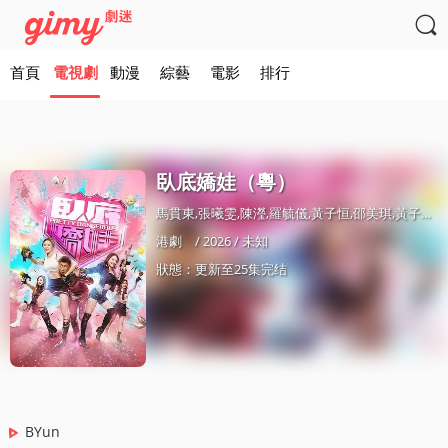

首頁
電視劇
動漫
綜藝
電影
排行
臥底嬌娃（粵）
馬貫東,張曦雯,陳瀅,羅毓儀,黃子恒,邵美琪,黃子雄,杜燕歌,關禮傑,李海銅,張武孝,白彪,韋家雄,塗毓麟,關曜儁,吳子沖,鍾柔美,劉展霆,潘芳芳,鄧永健,鄔嘉駿,梁荺苓,莊易羚,姚宏遠,劉嘉琪,林浩文,王致迪,洪曼芹,葉凱茵,彭懷安,潘志文,李家鼎,王綺琴,囌恩磁,周百恩,謝採芝,林夕童
港劇
/ 2026 / 未知
狀態：更新至25集完结
BYun