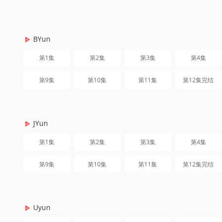
BYun
第1集
第2集
第3集
第4集
第9集
第10集
第11集
第12集完结
JYun
第1集
第2集
第3集
第4集
第9集
第10集
第11集
第12集完结
Uyun