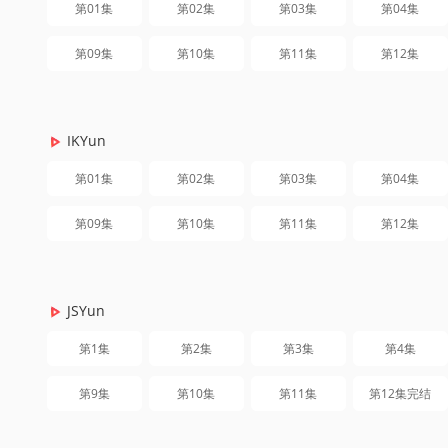
第01集
第02集
第03集
第04集
第09集
第10集
第11集
第12集
IKYun
第01集
第02集
第03集
第04集
第09集
第10集
第11集
第12集
JSYun
第1集
第2集
第3集
第4集
第9集
第10集
第11集
第12集完结