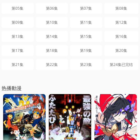
第05集
第06集
第07集
第08集
第09集
第10集
第11集
第12集
第13集
第14集
第15集
第16集
第17集
第18集
第19集
第20集
第21集
第22集
第23集
第24集已完结
热播動漫