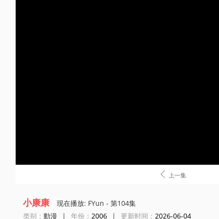

上一集
小康康
现在播放: FYun - 第104集
类别：
動漫
|
年份：
2006
|
更新时间：
2026-06-04