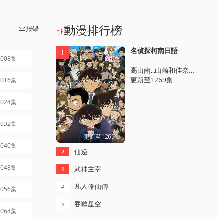
動漫排行榜
报错


名偵探柯南日語
1
008集
高山南,,,山崎和佳奈,,,神穀明,,,小山力也,,,林原惠美
更新至1269集
016集
024集
032集
更新至1269集
040集
仙逆
2
048集
武神主宰
3
凡人脩仙傳
4
056集
吞噬星空
5
064集