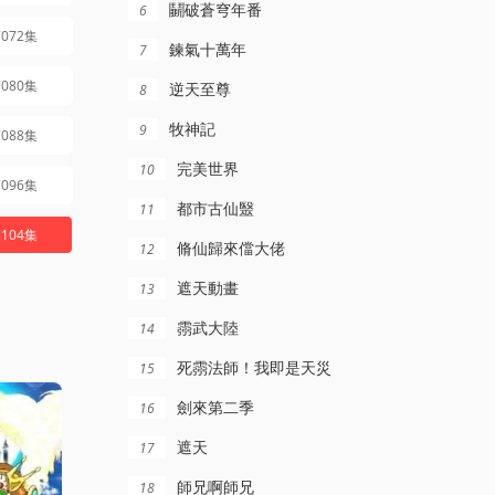
鬭破蒼穹年番
6
072集
鍊氣十萬年
7
080集
逆天至尊
8
牧神記
9
088集
完美世界
10
096集
都市古仙毉
11
104集
脩仙歸來儅大佬
12
遮天動畫
13
霛武大陸
14
死霛法師！我即是天災
15
劍來第二季
16
遮天
17
師兄啊師兄
18