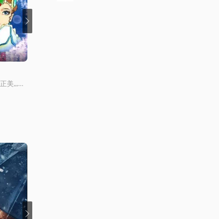
更新至05集
更新至12集完结
小豬珮奇第十二季國語
DYNAMICCHORD
川村萬梨阿,,,菊池正美,,,三田友子,,,辻勉,,,中澤彌生
江口拓也,鳥海浩輔,寺島拓篤