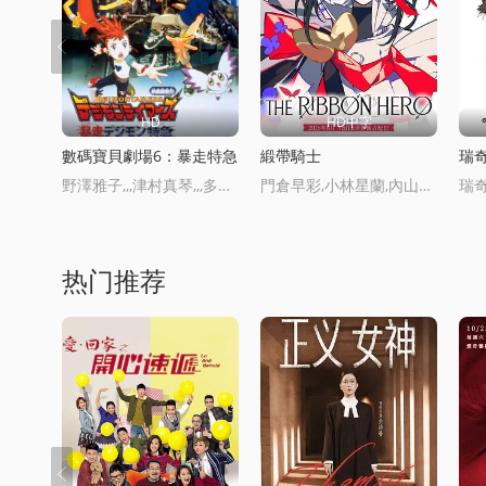
HD
HD中字
數碼寶貝劇場6：暴走特急
緞帶騎士
瑞
野澤雅子,,,津村真琴,,,多田葵,,,山口真弓,,,今井由香
門倉早彩,小林星蘭,內山昂煇,新穀真弓
热门推荐