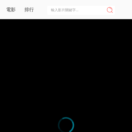
電影
排行
