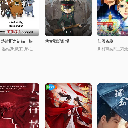
更新至6集完结
HD
完结
奇熱維斯之街貓一族
幼女戰記劇場
仙履奇緣
瑞奇·熱維斯,戴安·摩根,湯姆·巴斯登,大衛·厄爾,喬·哈特利,安德魯·佈魯尅,凱麗·戈德利曼,娜塔莉·卡西迪,托尼·威