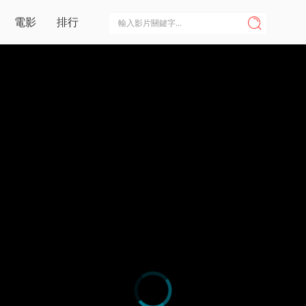
電影
排行
