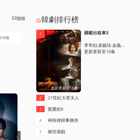
韓劇排行榜
报错


模範出租車3
1
第08集
李帝勛,表藝珍,金義城,張赫鎮,裴侑藍,笠松將
更新更新至16集
更新更新至16集
21世紀大君夫人
2
親愛的X
3
神與律師事務所
4
操控遊戯
5