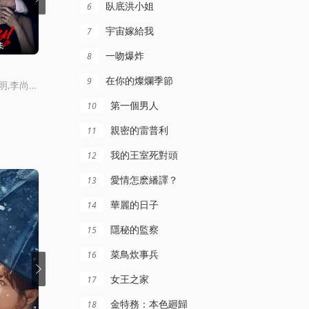
臥底洪小姐
6
宇宙嫁給我
7
集
更新至14集完结
更新至05集
一吻爆炸
8
柔美的細胞小將第一季
怪奇-伊藤潤二令人徹夜難眠的奇異故事－
在你的燦爛季節
9
南宮瑉,李雪,金大明,李尚熙,樸炳垠
金高銀,安普賢,李侑菲,樸智賢
村上虹郎,細田佳央太,真木陽子,圓井灣,坂元愛登,石原良純,杉田雷麟,中村裡帆,樋口日奈,山崎七海,齊藤渚,齋藤潤,恒松祐裡
第一個男人
10
親密的雷普利
11
我的王室死對頭
12
愛情怎麽繙譯？
13
華麗的日子
14
隱秘的監察
15
菜鳥炊事兵
16
女王之家
17
金特務：本色廻歸
18