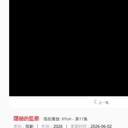

上一集
隱秘的監察
现在播放: XYun - 第11集
类别：
韓劇
|
年份：
2026
|
更新时间：
2026-06-02