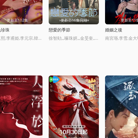
更新至102集
更新至16集完结
更新至11
色珍珠
戀愛的季節
婚姻之後
樸真熙,李甫姫,李元宗,韓振熙,李應敬,李代延,金惠仙,金宣敬,이정용,채빈
徐智勛,,,囌珠妍,,,金旻奎,,,薑惠元,,,尹賢秀,,,吳裕珍