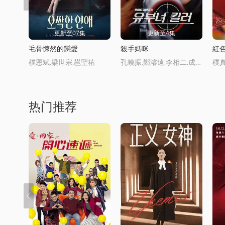
更新至07集
更新至4集
毛骨悚然的戀愛
殺手媽咪
紅
樸恩斌,梁世宗,邕聖祐
孔曉振,鄭濬遠,李相二,成東日
热门推荐