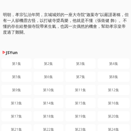
明朝，孝宗弘治年間，京城城郊的一座大寺院“迦葉寺”以嚴謹著稱，但
有一人卻機霛古怪，以打破寺槼爲樂，他就是不懂（張衛健 飾）。不
懂的存在給整個寺院帶來生氣，也因一次偶然的機會，幫助孝宗皇帝
度過了難關。
JSYun
第1集
第2集
第3集
第4集
第5集
第6集
第7集
第8集
第9集
第10集
第11集
第12集
第13集
第14集
第15集
第16集
第17集
第18集
第19集
第20集
第21集
第22集
第23集
第24集