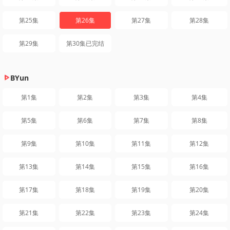
第25集
第26集
第27集
第28集
第29集
第30集已完结
BYun
第1集
第2集
第3集
第4集
第5集
第6集
第7集
第8集
第9集
第10集
第11集
第12集
第13集
第14集
第15集
第16集
第17集
第18集
第19集
第20集
第21集
第22集
第23集
第24集