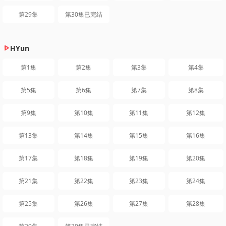
第29集
第30集已完结
HYun
第1集
第2集
第3集
第4集
第5集
第6集
第7集
第8集
第9集
第10集
第11集
第12集
第13集
第14集
第15集
第16集
第17集
第18集
第19集
第20集
第21集
第22集
第23集
第24集
第25集
第26集
第27集
第28集