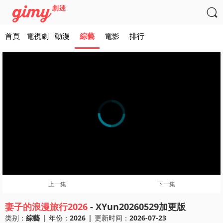

首頁
電視劇
動漫
綜藝
電影
排行
上一集
下一集
妻子的浪漫旅行2026
- XYun20260529加更版
类别：
綜藝
|
年份：
2026
|
更新时间：
2026-07-23