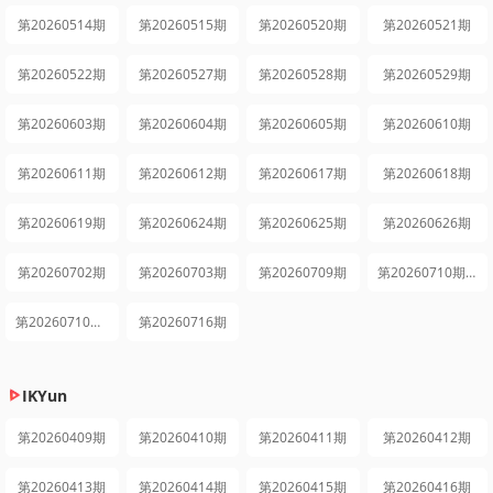
第20260514期
第20260515期
第20260520期
第20260521期
第20260522期
第20260527期
第20260528期
第20260529期
第20260603期
第20260604期
第20260605期
第20260610期
第20260611期
第20260612期
第20260617期
第20260618期
第20260619期
第20260624期
第20260625期
第20260626期
第20260702期
第20260703期
第20260709期
第20260710期番外篇
第20260710期加更版
第20260716期
IKYun
第20260409期
第20260410期
第20260411期
第20260412期
第20260413期
第20260414期
第20260415期
第20260416期