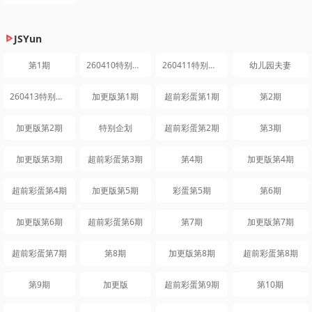
JSYun
第1期
260410特别企划
260411特别企划
幼儿园夫妻
260413特别企划
加更版第1期
超前彩蛋第1期
第2期
加更版第2期
特别企划
超前彩蛋第2期
第3期
加更版第3期
超前彩蛋第3期
第4期
加更版第4期
超前彩蛋第4期
加更版第5期
彩蛋第5期
第6期
加更版第6期
超前彩蛋第6期
第7期
加更版第7期
超前彩蛋第7期
第8期
加更版第8期
超前彩蛋第8期
第9期
加更版
超前彩蛋第9期
第10期