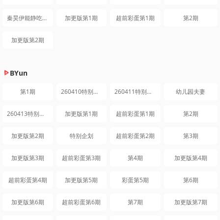
秦昊伊能静吃沈阳烧烤超满足
加更版第1期
超前彩蛋第1期
第2期
加更版第2期
BYun
第1期
260410特别企划
260411特别企划
幼儿园夫妻
260413特别企划
加更版第1期
超前彩蛋第1期
第2期
加更版第2期
特别企划
超前彩蛋第2期
第3期
加更版第3期
超前彩蛋第3期
第4期
加更版第4期
超前彩蛋第4期
加更版第5期
彩蛋第5期
第6期
加更版第6期
超前彩蛋第6期
第7期
加更版第7期