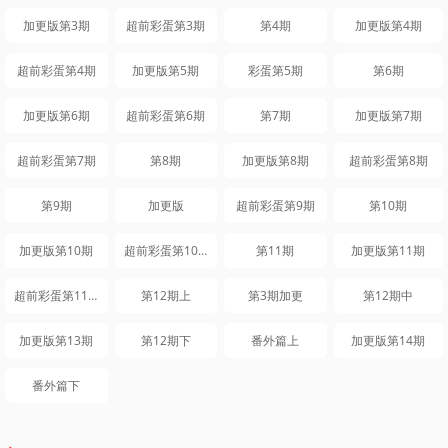
加更版第3期
超前彩蛋第3期
第4期
加更版第4期
超前彩蛋第4期
加更版第5期
彩蛋第5期
第6期
加更版第6期
超前彩蛋第6期
第7期
加更版第7期
超前彩蛋第7期
第8期
加更版第8期
超前彩蛋第8期
第9期
加更版
超前彩蛋第9期
第10期
加更版第10期
超前彩蛋第10期
第11期
加更版第11期
超前彩蛋第11期
第12期上
第3期加更
第12期中
加更版第13期
第12期下
番外篇上
加更版第14期
番外篇下