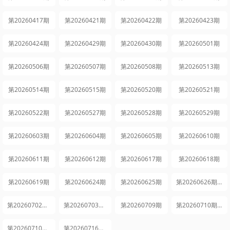
第20260417期
第20260421期
第20260422期
第20260423期
第20260424期
第20260429期
第20260430期
第20260501期
第20260506期
第20260507期
第20260508期
第20260513期
第20260514期
第20260515期
第20260520期
第20260521期
第20260522期
第20260527期
第20260528期
第20260529期
第20260603期
第20260604期
第20260605期
第20260610期
第20260611期
第20260612期
第20260617期
第20260618期
第20260619期
第20260624期
第20260625期
第20260626期加更
第20260702期中
第20260703期加更
第20260709期
第20260710期加更
第20260710期番外篇
第20260716期番外篇