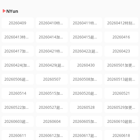
NYun
20260409
20260410特别企划
20260411特别企划
20260412特别企划
20260413特别企划
20260414加更版
20260415超前彩蛋
20260416
20260417加更版
20260421特别企划
20260422(超前彩蛋)
20260423
20260424(加更版)
20260429(超前彩蛋)
20260430
20260501加更版
20260506超前彩蛋
20260507
20260508加更版
20260513超前彩蛋
20260514
20260515加更版
20260520超前彩蛋
20260521
20260522加更版
20260527超前彩蛋
20260528
20260529加更版
20260603超前彩蛋
20260604
20260605加更版
20260610超前彩蛋
20260611
20260612加更版
20260617超前彩蛋
20260618