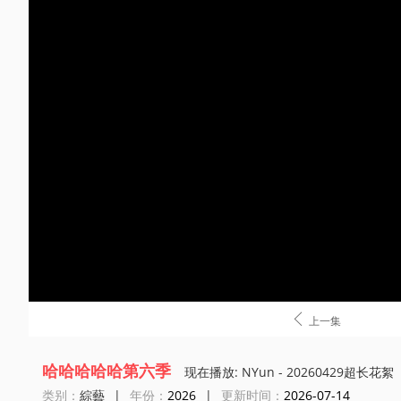

上一集
哈哈哈哈哈第六季
现在播放: NYun - 20260429超长花絮
类别：
綜藝
|
年份：
2026
|
更新时间：
2026-07-14