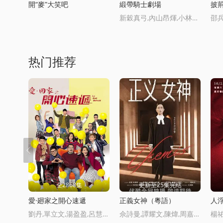
開“麥”大笑吧
緞帶騎士劇場
披荊
新穀真弓,內山昂煇,小林星蘭,門倉早彩
邵兵
热门推荐
全2868集
更新至25集完结
愛·廻家之開心速遞
正義女神（粵語）
人
劉丹,單立文,湯盈盈,呂慧儀,羅樂林,馬貫東,囌韻姿,周嘉洛,陳濬霆,吳偉豪
佘詩曼,譚耀文,陳煒,周嘉洛,許紹雄,馬貫東,蔣祖曼,戴祖儀,文頌嫻