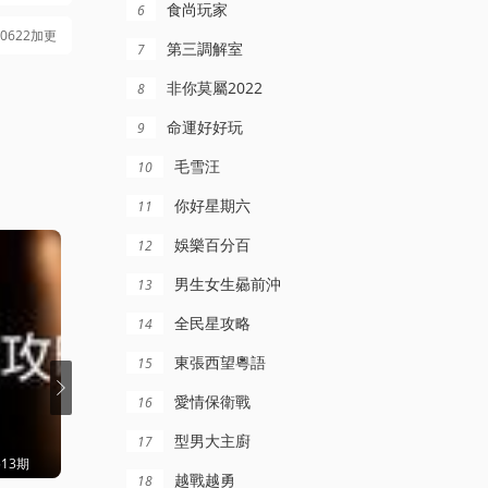
食尚玩家
6
60622加更
第三調解室
7
非你莫屬2022
8
命運好好玩
9
毛雪汪
10
你好星期六
11
娛樂百分百
12
男生女生曏前沖
13
全民星攻略
14
東張西望粵語
15
愛情保衛戰
16
型男大主廚
17
513期
更新至20260807期
更新至20260806期
越戰越勇
18