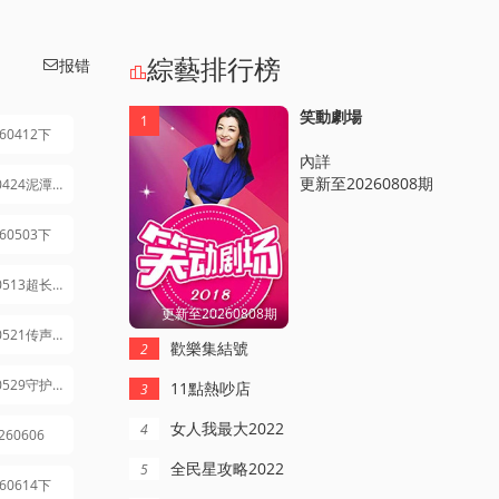
綜藝排行榜
报错


笑動劇場
1
260412下
內詳
更新至20260808期
20260424泥潭特辑
260503下
20260513超长花絮
更新至20260808期
20260521传声筒特辑1
歡樂集結號
2
20260529守护物品特辑
11點熱吵店
3
女人我最大2022
4
260606
全民星攻略2022
5
260614下