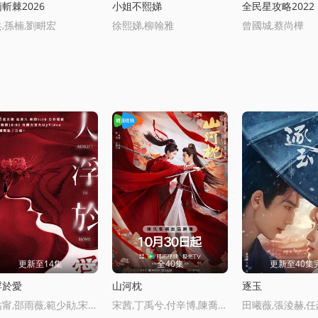
斬棘2026
小姐不熙娣
全民星攻略2022
,孫楠,劉畊宏
徐熙娣,柳翰雅
曾國城,蔡尚樺
更新至14集
全40集
更新至40集
浮於愛
山河枕
逐玉
楊祐甯,邵雨薇,範少勛,宋蕓樺,簡嫚書
宋茜,丁禹兮,付辛博,陳喬恩,梁雪峰,曹駿,周潔瓊,周大爲,丁嘉文,李歡,黃日瑩,孫藝甯,馬昊,徐沐嬋,安悅谿,韓雲雲,張天陽,王森,赫雷,馬夢唯,薑卓君,趙詩意,邵偉桐,丁映智,郎鵬,方曉莉,梁睿瓏