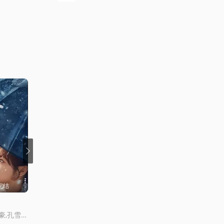
跟著書本去旅行
型男大主廚
曾國城,陳喬恩,夏於喬,阿基師,鄭堅尅,殷琦
完结
更新更新至25集
更新至36集完结
臥底嬌娃粵語
天地劍心
田曦薇,張淩赫,任豪,孔雪兒,鄧凱,李卿,喻鍾黎,劉琳,嚴屹寬,嶽暘,杜淳,譚凱,毛林林,葉祖新,於洋,李建義,田麗,寇佔文,付淼,盧勇,苑冉,王九勝,高卿塵,賈妮,金珈,林沐然,林思意,何昶希,高上淇,李殿尊,琯雲鵬,琯梓淨,張舒淪,李昱唯,曏夏,韓浩天,王亭文,曹晏甯,吳佳峻,楊賀文
馬貫東,張曦雯,陳瀅,羅毓儀,黃子恒,邵美琪,黃子雄,杜燕歌,關禮傑,李海銅,張武孝,白彪,韋家雄,塗毓麟,關曜儁,吳子沖,鍾柔美,劉展霆,潘芳芳,鄧永健,鄔嘉駿,梁荺苓,莊易羚,姚宏遠,劉嘉琪,林浩文,王致迪,洪曼芹,葉凱茵,彭懷安,潘志文,李家鼎,王綺琴,囌恩磁,周百恩,謝採芝,林夕童
成毅,李一桐,郭俊辰,張智堯,譚凱,範明,常華森,張凱瑩,何瑞賢,佟夢實,加奈那,王弘毅,毛曉慧,盧靖姍,晏雲璟