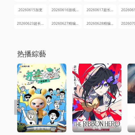
20260615加更
20260616游戏纯享
20260617超长花絮
20260623超长花絮
20260627精编回顾
20260628精编回顾
热播綜藝
更新至9期
全1集