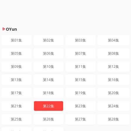
OYun
第01集
第02集
第03集
第04集
第05集
第06集
第07集
第08集
第09集
第10集
第11集
第12集
第13集
第14集
第15集
第16集
第17集
第18集
第19集
第20集
第21集
第22集
第23集
第24集
第25集
第26集
第27集
第28集