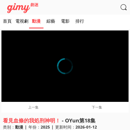

首頁
電視劇
動漫
綜藝
電影
排行
上一集
下一集
看見血條的我処刑神明！
- OYun第18集
类别：
動漫
|
年份：
2025
|
更新时间：
2026-01-12