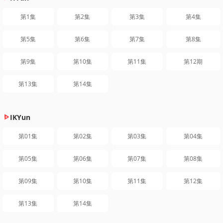
第1集
第2集
第3集
第4集
第5集
第6集
第7集
第8集
第9集
第10集
第11集
第12期
第13集
第14集
IKYun
第01集
第02集
第03集
第04集
第05集
第06集
第07集
第08集
第09集
第10集
第11集
第12集
第13集
第14集