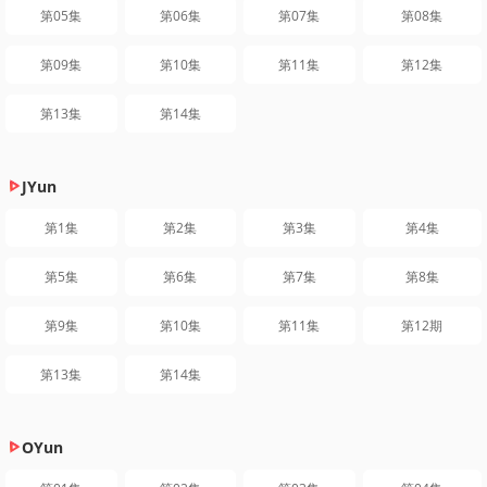
第05集
第06集
第07集
第08集
第09集
第10集
第11集
第12集
第13集
第14集
JYun
第1集
第2集
第3集
第4集
第5集
第6集
第7集
第8集
第9集
第10集
第11集
第12期
第13集
第14集
OYun