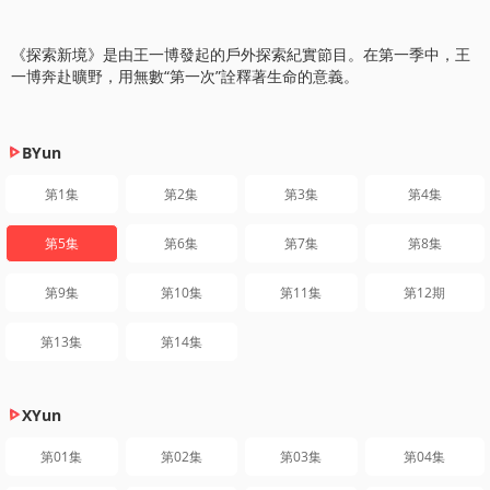
《探索新境》是由王一博發起的戶外探索紀實節目。在第一季中，王
一博奔赴曠野，用無數“第一次”詮釋著生命的意義。
BYun
第1集
第2集
第3集
第4集
第5集
第6集
第7集
第8集
第9集
第10集
第11集
第12期
第13集
第14集
XYun
第01集
第02集
第03集
第04集