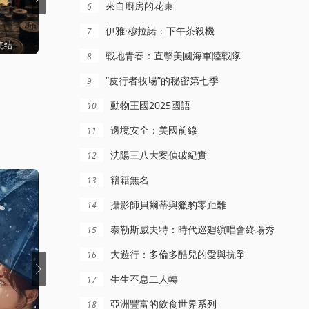
來自廚房的花束
6
伊雅·穆拉諾：下午茶殺機
7
完结
更新至08集
HD粤语
戰地青春：直擊美國海軍陸戰隊
8
地球·劫後重生
瞽師
“皮行者牧場”的秘密第七季
9
內詳
沈小梨
動物王國2025國語
10
邊境安全：美國前線
11
沈陽三八大案偵破紀實
12
籍籍無名
13
攝影師貝爾蒂與獵豹零距離
14
泰勒斯威夫特：時代巡廻縯唱會終場秀
15
大遊行：多倫多酷兒的愛與抗爭
16
生生不息二人轉
17
亞洲豐富的飲食世界系列
18