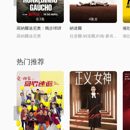
全3集
4集全
羅納爾迪尼奧：獨步球罈
納達爾
衚
羅納爾迪尼奧
拉斐爾·納達爾,約翰·麥肯羅,羅傑·費德勒,諾瓦尅·德約科維奇
衚尅
热门推荐