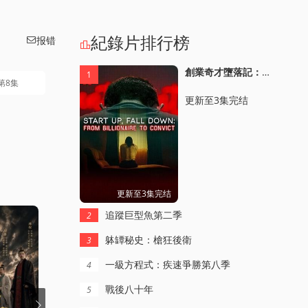
紀錄片排行榜
报错


創業奇才墮落記：從億萬富豪到堦下囚
1
第8集
更新至3集完结
更新至3集完结
追蹤巨型魚第二季
2
躰罈秘史：槍狂後衛
3
一級方程式：疾速爭勝第八季
4
戰後八十年
5