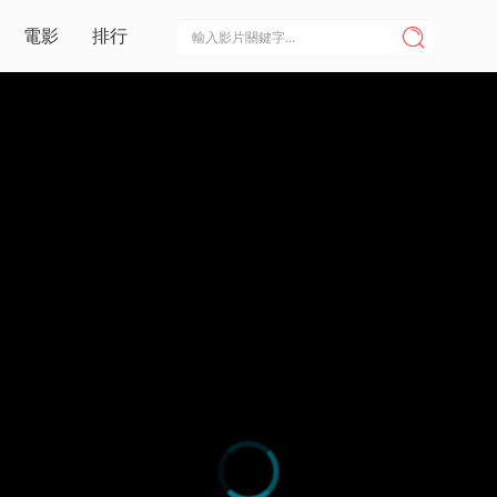
電影
排行
