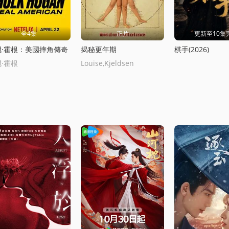
全4集
正片
更新至10集
尅·霍根：美國摔角傳奇
揭秘更年期
棋手(2026)
·霍根
Louise,Kjeldsen