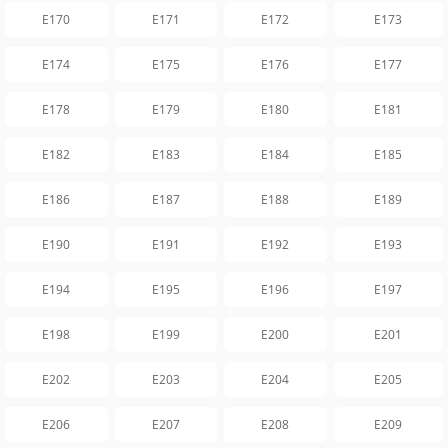
E170
E171
E172
E173
E174
E175
E176
E177
E178
E179
E180
E181
E182
E183
E184
E185
E186
E187
E188
E189
E190
E191
E192
E193
E194
E195
E196
E197
E198
E199
E200
E201
E202
E203
E204
E205
E206
E207
E208
E209