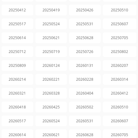
20250412
20250419
20250426
20250510
20250517
20250524
20250531
20250607
20250614
20250621
20250628
20250705
20250712
20250719
20250726
20250802
20250809
20260124
20260131
20260207
20260214
20260221
20260228
20260314
20260321
20260328
20260404
20260412
20260418
20260425
20260502
20260510
20260517
20260524
20260531
20260607
20260614
20260621
20260628
20260705