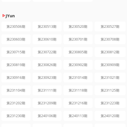
JYun
第230506期
第230513期
第230520期
第230527期
第230603期
第230610期
第230701期
第230708期
第230715期
第230722期
第230805期
第230812期
第230819期
第230826期
第230902期
第230909期
第230916期
第230923期
第231014期
第231021期
第231104期
第231111期
第231118期
第231125期
第231202期
第231209期
第231216期
第231223期
第231230期
第240106期
第240113期
第240120期