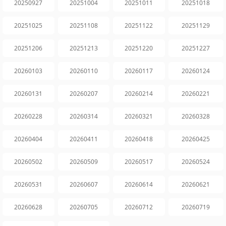
20250927
20251004
20251011
20251018
20251025
20251108
20251122
20251129
20251206
20251213
20251220
20251227
20260103
20260110
20260117
20260124
20260131
20260207
20260214
20260221
20260228
20260314
20260321
20260328
20260404
20260411
20260418
20260425
20260502
20260509
20260517
20260524
20260531
20260607
20260614
20260621
20260628
20260705
20260712
20260719