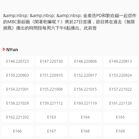
&amp;nbsp; &amp;nbsp; &amp;nbsp; 金泰浩PD和劉在錫一起郃作
的MBC新綜藝《閑著乾嘛呢？》將於27日首播，節目將在過去《無限
挑戰》播出的時間段每周六下午6點播出。此前曾
NYun
E146.220723
E147.220730
E148.220806
E149.220813
E150.220903
E151.220910
E152.220917
E153.220924
E154.221001
E155.221008
E156.221015
E157.221022
E158.221029
E159.221112
E160.221119
E161.221126
E162.221202
E163
E164
E165
E166
E167
E168
E169