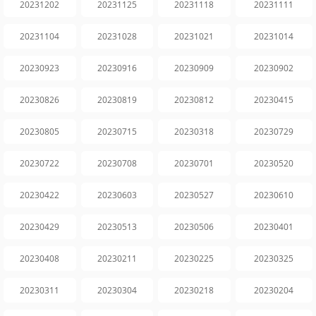
20231202
20231125
20231118
20231111
20231104
20231028
20231021
20231014
20230923
20230916
20230909
20230902
20230826
20230819
20230812
20230415
20230805
20230715
20230318
20230729
20230722
20230708
20230701
20230520
20230422
20230603
20230527
20230610
20230429
20230513
20230506
20230401
20230408
20230211
20230225
20230325
20230311
20230304
20230218
20230204