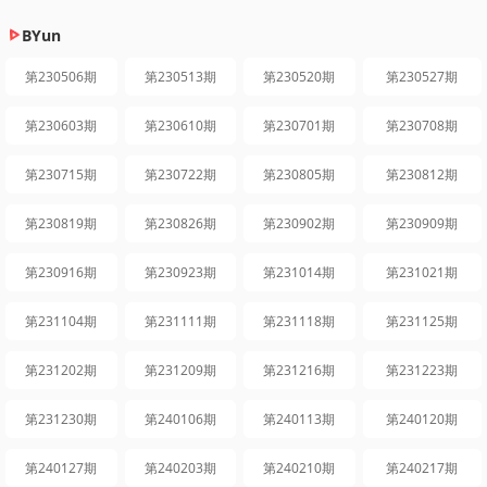
BYun
第230506期
第230513期
第230520期
第230527期
第230603期
第230610期
第230701期
第230708期
第230715期
第230722期
第230805期
第230812期
第230819期
第230826期
第230902期
第230909期
第230916期
第230923期
第231014期
第231021期
第231104期
第231111期
第231118期
第231125期
第231202期
第231209期
第231216期
第231223期
第231230期
第240106期
第240113期
第240120期
第240127期
第240203期
第240210期
第240217期