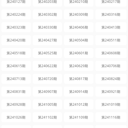
第240127期
第240203期
第240210期
第240217期
第240224期
第240302期
第240309期
第240316期
第240323期
第240330期
第240406期
第240413期
第240420期
第240427期
第240504期
第240511期
第240518期
第240525期
第240601期
第240608期
第240615期
第240622期
第240629期
第240706期
第240713期
第240720期
第240817期
第240824期
第240831期
第240907期
第240914期
第240921期
第240928期
第241005期
第241012期
第241019期
第241026期
第241102期
第241109期
第241116期