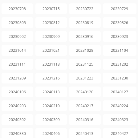
20230708
20230715
20230722
20230729
20230805
20230812
20230819
20230826
20230902
20230909
20230916
20230923
20231014
20231021
20231028
20231104
20231111
20231118
20231125
20231202
20231209
20231216
20231223
20231230
20240106
20240113
20240120
20240127
20240203
20240210
20240217
20240224
20240302
20240309
20240316
20240323
20240330
20240406
20240413
20240427