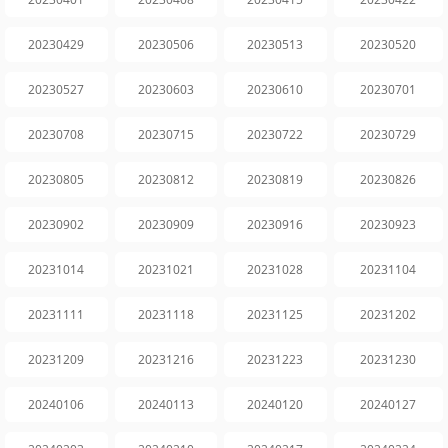
20230429
20230506
20230513
20230520
20230527
20230603
20230610
20230701
20230708
20230715
20230722
20230729
20230805
20230812
20230819
20230826
20230902
20230909
20230916
20230923
20231014
20231021
20231028
20231104
20231111
20231118
20231125
20231202
20231209
20231216
20231223
20231230
20240106
20240113
20240120
20240127