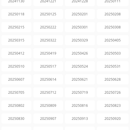
20241130
20241221
20241228
20250111
20250118
20250125
20250201
20250208
20250215
20250222
20250301
20250308
20250315
20250322
20250329
20250405
20250412
20250419
20250426
20250503
20250510
20250517
20250524
20250531
20250607
20250614
20250621
20250628
20250705
20250712
20250719
20250726
20250802
20250809
20250816
20250823
20250830
20250907
20250913
20250920