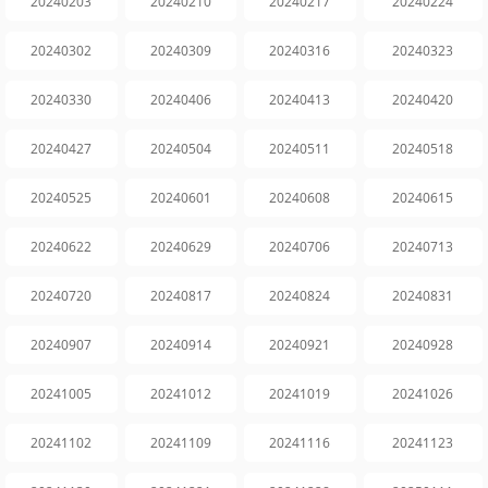
20240203
20240210
20240217
20240224
20240302
20240309
20240316
20240323
20240330
20240406
20240413
20240420
20240427
20240504
20240511
20240518
20240525
20240601
20240608
20240615
20240622
20240629
20240706
20240713
20240720
20240817
20240824
20240831
20240907
20240914
20240921
20240928
20241005
20241012
20241019
20241026
20241102
20241109
20241116
20241123