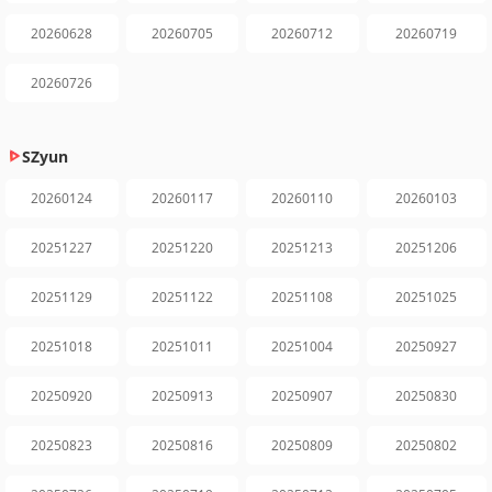
20260628
20260705
20260712
20260719
20260726
SZyun
20260124
20260117
20260110
20260103
20251227
20251220
20251213
20251206
20251129
20251122
20251108
20251025
20251018
20251011
20251004
20250927
20250920
20250913
20250907
20250830
20250823
20250816
20250809
20250802