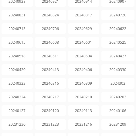
20240928
20240921
20240914
20240907
20240831
20240824
20240817
20240720
20240713
20240706
20240629
20240622
20240615
20240608
20240601
20240525
20240518
20240511
20240504
20240427
20240420
20240413
20240406
20240330
20240323
20240316
20240309
2024302
20240224
20240217
20240210
20240203
20240127
20240120
20240113
20240106
20231230
20231223
20231216
20231209