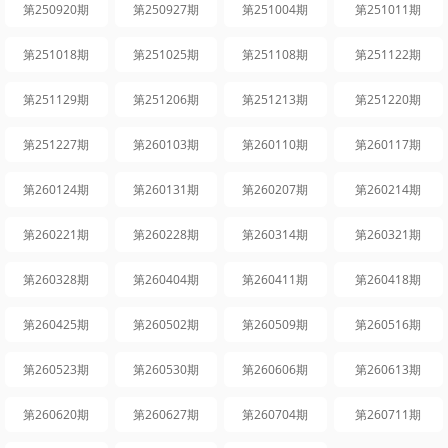
第250920期
第250927期
第251004期
第251011期
第251018期
第251025期
第251108期
第251122期
第251129期
第251206期
第251213期
第251220期
第251227期
第260103期
第260110期
第260117期
第260124期
第260131期
第260207期
第260214期
第260221期
第260228期
第260314期
第260321期
第260328期
第260404期
第260411期
第260418期
第260425期
第260502期
第260509期
第260516期
第260523期
第260530期
第260606期
第260613期
第260620期
第260627期
第260704期
第260711期