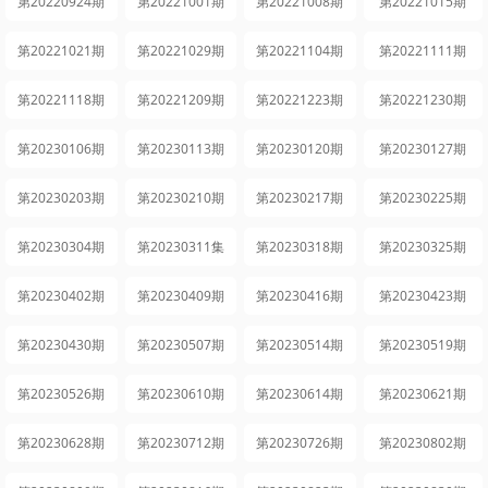
第20220924期
第20221001期
第20221008期
第20221015期
第20221021期
第20221029期
第20221104期
第20221111期
第20221118期
第20221209期
第20221223期
第20221230期
第20230106期
第20230113期
第20230120期
第20230127期
第20230203期
第20230210期
第20230217期
第20230225期
第20230304期
第20230311集
第20230318期
第20230325期
第20230402期
第20230409期
第20230416期
第20230423期
第20230430期
第20230507期
第20230514期
第20230519期
第20230526期
第20230610期
第20230614期
第20230621期
第20230628期
第20230712期
第20230726期
第20230802期