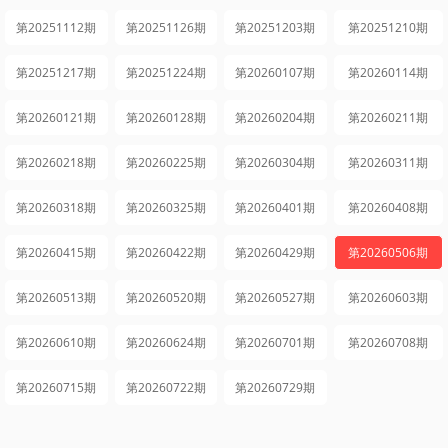
第20251112期
第20251126期
第20251203期
第20251210期
第20251217期
第20251224期
第20260107期
第20260114期
第20260121期
第20260128期
第20260204期
第20260211期
第20260218期
第20260225期
第20260304期
第20260311期
第20260318期
第20260325期
第20260401期
第20260408期
第20260415期
第20260422期
第20260429期
第20260506期
第20260513期
第20260520期
第20260527期
第20260603期
第20260610期
第20260624期
第20260701期
第20260708期
第20260715期
第20260722期
第20260729期