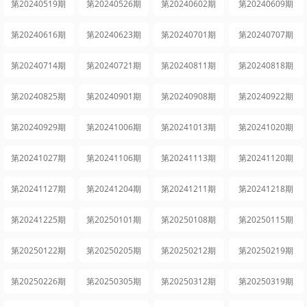
第20240519期
第20240526期
第20240602期
第20240609期
第20240616期
第20240623期
第20240701期
第20240707期
第20240714期
第20240721期
第20240811期
第20240818期
第20240825期
第20240901期
第20240908期
第20240922期
第20240929期
第20241006期
第20241013期
第20241020期
第20241027期
第20241106期
第20241113期
第20241120期
第20241127期
第20241204期
第20241211期
第20241218期
第20241225期
第20250101期
第20250108期
第20250115期
第20250122期
第20250205期
第20250212期
第20250219期
第20250226期
第20250305期
第20250312期
第20250319期