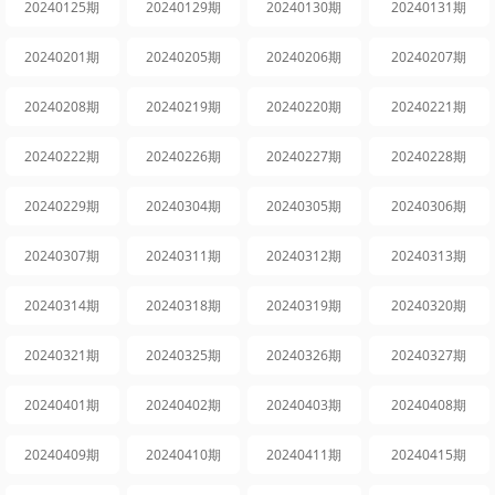
20240125期
20240129期
20240130期
20240131期
20240201期
20240205期
20240206期
20240207期
20240208期
20240219期
20240220期
20240221期
20240222期
20240226期
20240227期
20240228期
20240229期
20240304期
20240305期
20240306期
20240307期
20240311期
20240312期
20240313期
20240314期
20240318期
20240319期
20240320期
20240321期
20240325期
20240326期
20240327期
20240401期
20240402期
20240403期
20240408期
20240409期
20240410期
20240411期
20240415期