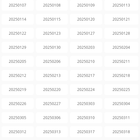
20250107
20250108
20250109
20250113
20250114
20250115
20250120
20250121
20250122
20250123
20250127
20250128
20250129
20250130
20250203
20250204
20250205
20250206
20250210
20250211
20250212
20250213
20250217
20250218
20250219
20250220
20250224
20250225
20250226
20250227
20250303
20250304
20250305
20250306
20250310
20250311
20250312
20250313
20250317
20250318