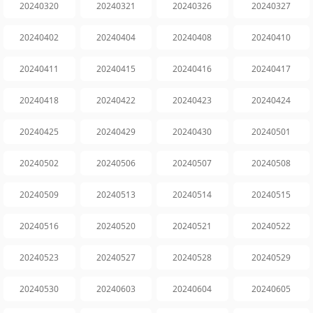
20240320
20240321
20240326
20240327
20240402
20240404
20240408
20240410
20240411
20240415
20240416
20240417
20240418
20240422
20240423
20240424
20240425
20240429
20240430
20240501
20240502
20240506
20240507
20240508
20240509
20240513
20240514
20240515
20240516
20240520
20240521
20240522
20240523
20240527
20240528
20240529
20240530
20240603
20240604
20240605