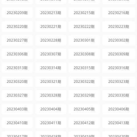
20230209期
20230213期
20230215期
20230216期
20230220期
20230221期
20230222期
20230223期
20230227期
20230228期
20230301期
20230302期
20230306期
20230307期
20230308期
20230309期
20230313期
20230314期
20230315期
20230316期
20230320期
20230321期
20230322期
20230323期
20230327期
20230328期
20230329期
20230330期
20230403期
20230404期
20230405期
20230406期
20230410期
20230411期
20230412期
20230413期
20230417期
20230418期
20230419期
20230420期