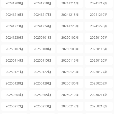
20241209期
20241210期
20241211期
20241212期
20241216期
20241217期
20241218期
20241219期
20241223期
20241224期
20241225期
20241226期
20241230期
20250101期
20250102期
20250106期
20250107期
20250108期
20250109期
20250113期
20250114期
20250115期
20250116期
20250120期
20250121期
20250122期
20250123期
20250127期
20250128期
20250129期
20250130期
20250203期
20250204期
20250205期
20250210期
20250211期
20250212期
20250213期
20250217期
20250218期