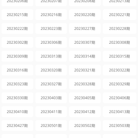
20230206期
20230207期
20230208期
20230213期
20230215期
20230216期
20230220期
20230221期
20230222期
20230223期
20230227期
20230228期
20230302期
20230306期
20230307期
20230308期
20230309期
20230313期
20230314期
20230315期
20230316期
20230320期
20230321期
20230322期
20230323期
20230327期
20230328期
20230329期
20230330期
20230403期
20230405期
20230406期
20230410期
20230411期
20230412期
20230413期
20230427期
20230501期
20230502期
20230503期