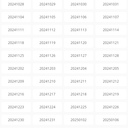
20241028
20241029
20241030
20241031
20241104
20241105
20241106
20241107
20241111
20241112
20241113
20241114
20241118
20241119
20241120
20241121
20241125
20241126
20241127
20241128
20241202
20241203
20241204
20241205
20241209
20241210
20241211
20241212
20241216
20241217
20241218
20241219
20241223
20241224
20241225
20241226
20241230
20241231
20250102
20250106