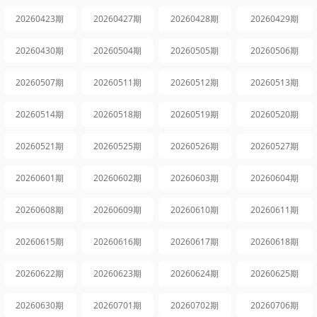
20260423期
20260427期
20260428期
20260429期
20260430期
20260504期
20260505期
20260506期
20260507期
20260511期
20260512期
20260513期
20260514期
20260518期
20260519期
20260520期
20260521期
20260525期
20260526期
20260527期
20260601期
20260602期
20260603期
20260604期
20260608期
20260609期
20260610期
20260611期
20260615期
20260616期
20260617期
20260618期
20260622期
20260623期
20260624期
20260625期
20260630期
20260701期
20260702期
20260706期