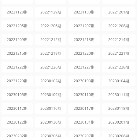
20221128期
20221129期
20221130期
20221201期
20221205期
20221206期
20221207期
20221208期
20221209期
20221212期
20221213期
20221214期
20221215期
20221219期
20221220期
20221221期
20221222期
20221226期
20221227期
20221228期
20221229期
20230102期
20230103期
20230104期
20230105期
20230109期
20230110期
20230111期
20230112期
20230116期
20230117期
20230118期
20230122期
20230130期
20230131期
20230201期
20230202期
20230206期
20230207期
20230208期