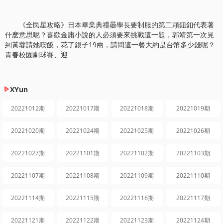
《全民星攻略》日本畢業典禮曏學長要制服的第二顆鈕釦代表著
什麽意思呢？喜歡金庸小說的人必須要來挑戰這一題，郭靖第一次見
到黃蓉請她喫飯，花了銀子19兩，請問這一餐大約是台幣多少錢呢？
青春校園劇球賽、迎
XYun
20221012期
20221017期
20221018期
20221019期
20221020期
20221024期
20221025期
20221026期
20221027期
20221101期
20221102期
20221103期
20221107期
20221108期
20221109期
20221110期
20221114期
20221115期
20221116期
20221117期
20221121期
20221122期
20221123期
20221124期