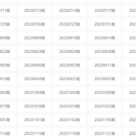
0711期
20230712期
20230713期
20230717期
20
0725期
20230726期
20230727期
20230731期
20
0808期
20230809期
20230810期
20230814期
20
0822期
20230823期
20230824期
20230828期
20
0905期
20230906期
20230907期
20230911期
20
0919期
20230920期
20230921期
20230925期
20
1003期
20231004期
20231005期
20231009期
20
1017期
20231018期
20231019期
20231023期
20
1031期
20231101期
20231102期
20231106期
20
1114期
20231115期
20231116期
20231121期
20