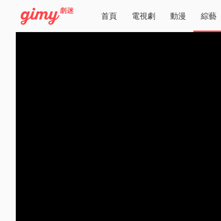
首頁
電視劇
動漫
綜藝