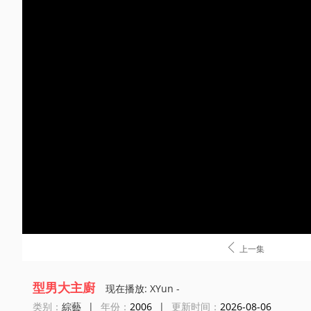

上一集
型男大主廚
现在播放: XYun -
类别：
綜藝
|
年份：
2006
|
更新时间：
2026-08-06