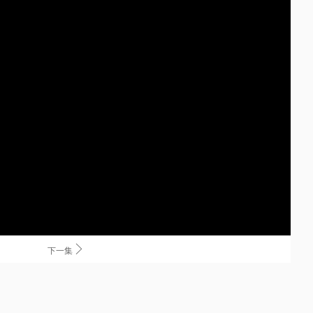

下一集