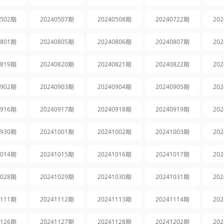
0502期
20240507期
20240508期
20240722期
20
0801期
20240805期
20240806期
20240807期
20
0819期
20240820期
20240821期
20240822期
20
0902期
20240903期
20240904期
20240905期
20
0916期
20240917期
20240918期
20240919期
20
0930期
20241001期
20241002期
20241003期
20
1014期
20241015期
20241016期
20241017期
20
1028期
20241029期
20241030期
20241031期
20
1111期
20241112期
20241113期
20241114期
20
1126期
20241127期
20241128期
20241202期
20