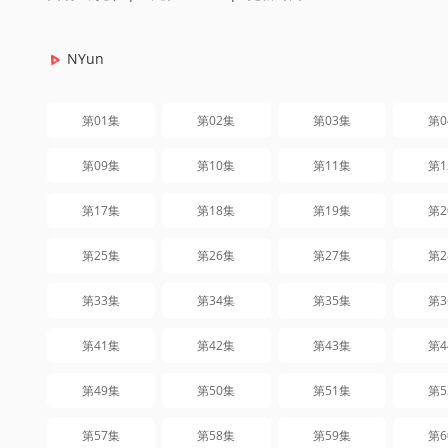
NYun
第01集
第02集
第03集
第0
第09集
第10集
第11集
第1
第17集
第18集
第19集
第2
第25集
第26集
第27集
第2
第33集
第34集
第35集
第3
第41集
第42集
第43集
第4
第49集
第50集
第51集
第5
第57集
第58集
第59集
第6