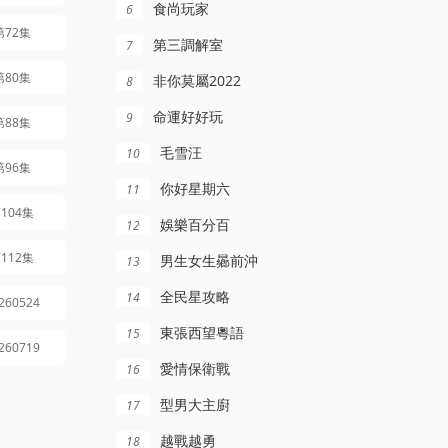
食尚玩家
6
第72集
第三調解室
7
第80集
非你莫屬2022
8
命運好好玩
9
第88集
毛雪汪
10
第96集
你好星期六
11
104集
娛樂百分百
12
112集
男生女生曏前沖
13
全民星攻略
14
260524
東張西望粵語
15
260719
愛情保衛戰
16
型男大主廚
17
越戰越勇
18