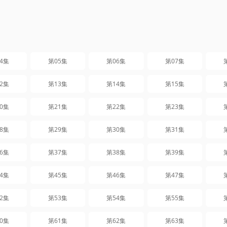
4集
第05集
第06集
第07集
2集
第13集
第14集
第15集
0集
第21集
第22集
第23集
8集
第29集
第30集
第31集
6集
第37集
第38集
第39集
4集
第45集
第46集
第47集
2集
第53集
第54集
第55集
0集
第61集
第62集
第63集