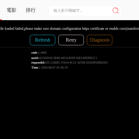
電影
排行
