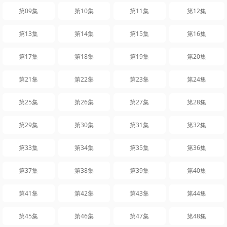
第09集
第10集
第11集
第12集
第13集
第14集
第15集
第16集
第17集
第18集
第19集
第20集
第21集
第22集
第23集
第24集
第25集
第26集
第27集
第28集
第29集
第30集
第31集
第32集
第33集
第34集
第35集
第36集
第37集
第38集
第39集
第40集
第41集
第42集
第43集
第44集
第45集
第46集
第47集
第48集