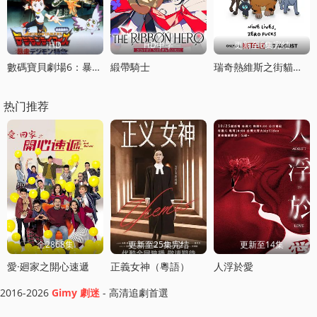
HD
HD中字
更新至6集完结
數碼寶貝劇場6：暴走特急
緞帶騎士
瑞奇熱維斯之街貓一族
热门推荐
全2868集
更新至25集完结
更新至14集
愛·廻家之開心速遞
正義女神（粵語）
人浮於愛
2016-2026
Gimy 劇迷
- 高清追劇首選