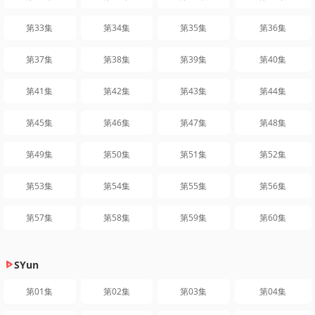
第33集
第34集
第35集
第36集
第37集
第38集
第39集
第40集
第41集
第42集
第43集
第44集
第45集
第46集
第47集
第48集
第49集
第50集
第51集
第52集
第53集
第54集
第55集
第56集
第57集
第58集
第59集
第60集
SYun
第01集
第02集
第03集
第04集