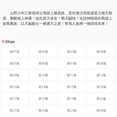
山野少年江寒爲尋父母踏上脩真路，意外激活母親遺畱之物天獸
鼎，覺醒無上神通！從此逆天改命！戰天鬭地！在諸神隕落的戰場上
血戰萬族，以凡軀殺出一條通天之路！誓爲人族搏一個煌煌未來！
XYun
第01集
第02集
第03集
第04集
第05集
第06集
第07集
第08集
第09集
第10集
第11集
第12集
第13集
第14集
第15集
第16集
第17集
第18集
第19集
第20集
第21集
第22集
第23集
第24集