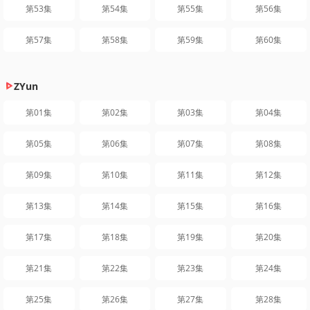
第53集
第54集
第55集
第56集
第57集
第58集
第59集
第60集
ZYun
第01集
第02集
第03集
第04集
第05集
第06集
第07集
第08集
第09集
第10集
第11集
第12集
第13集
第14集
第15集
第16集
第17集
第18集
第19集
第20集
第21集
第22集
第23集
第24集
第25集
第26集
第27集
第28集