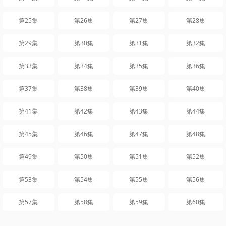
第25集
第26集
第27集
第28集
第29集
第30集
第31集
第32集
第33集
第34集
第35集
第36集
第37集
第38集
第39集
第40集
第41集
第42集
第43集
第44集
第45集
第46集
第47集
第48集
第49集
第50集
第51集
第52集
第53集
第54集
第55集
第56集
第57集
第58集
第59集
第60集