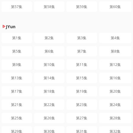
第57集
第58集
第59集
第60集
JYun
第1集
第2集
第3集
第4集
第5集
第6集
第7集
第8集
第9集
第10集
第11集
第12集
第13集
第14集
第15集
第16集
第17集
第18集
第19集
第20集
第21集
第22集
第23集
第24集
第25集
第26集
第27集
第28集
第29集
第30集
第31集
第32集