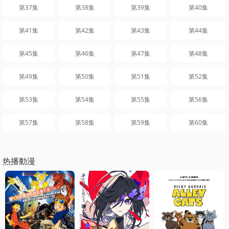
第37集
第38集
第39集
第40集
第41集
第42集
第43集
第44集
第45集
第46集
第47集
第48集
第49集
第50集
第51集
第52集
第53集
第54集
第55集
第56集
第57集
第58集
第59集
第60集
热播動漫