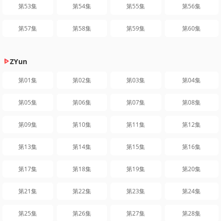
第53集
第54集
第55集
第56集
第57集
第58集
第59集
第60集
ZYun
第01集
第02集
第03集
第04集
第05集
第06集
第07集
第08集
第09集
第10集
第11集
第12集
第13集
第14集
第15集
第16集
第17集
第18集
第19集
第20集
第21集
第22集
第23集
第24集
第25集
第26集
第27集
第28集