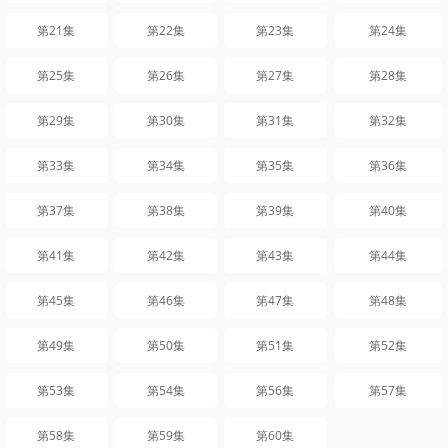
第21集
第22集
第23集
第24集
第25集
第26集
第27集
第28集
第29集
第30集
第31集
第32集
第33集
第34集
第35集
第36集
第37集
第38集
第39集
第40集
第41集
第42集
第43集
第44集
第45集
第46集
第47集
第48集
第49集
第50集
第51集
第52集
第53集
第54集
第56集
第57集
第58集
第59集
第60集