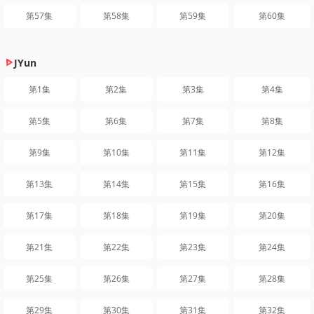
第57集
第58集
第59集
第60集
JYun
第1集
第2集
第3集
第4集
第5集
第6集
第7集
第8集
第9集
第10集
第11集
第12集
第13集
第14集
第15集
第16集
第17集
第18集
第19集
第20集
第21集
第22集
第23集
第24集
第25集
第26集
第27集
第28集
第29集
第30集
第31集
第32集