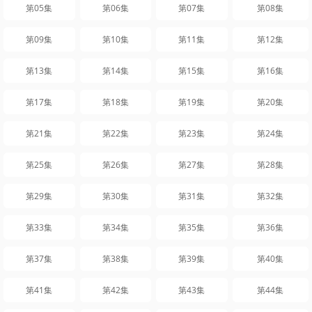
第05集
第06集
第07集
第08集
第09集
第10集
第11集
第12集
第13集
第14集
第15集
第16集
第17集
第18集
第19集
第20集
第21集
第22集
第23集
第24集
第25集
第26集
第27集
第28集
第29集
第30集
第31集
第32集
第33集
第34集
第35集
第36集
第37集
第38集
第39集
第40集
第41集
第42集
第43集
第44集