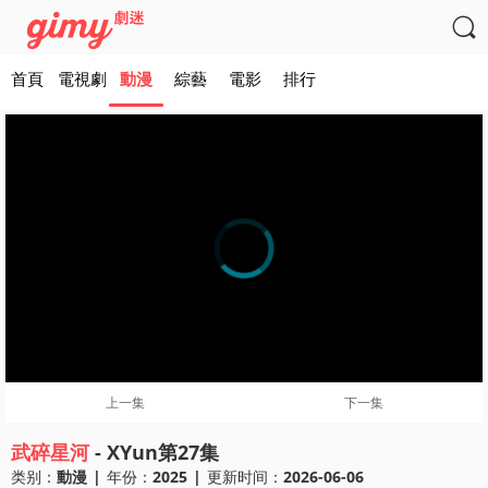

首頁
電視劇
動漫
綜藝
電影
排行
上一集
下一集
武碎星河
- XYun第27集
类别：
動漫
|
年份：
2025
|
更新时间：
2026-06-06