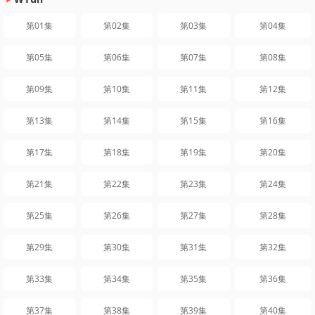
第01集
第02集
第03集
第04集
第05集
第06集
第07集
第08集
第09集
第10集
第11集
第12集
第13集
第14集
第15集
第16集
第17集
第18集
第19集
第20集
第21集
第22集
第23集
第24集
第25集
第26集
第27集
第28集
第29集
第30集
第31集
第32集
第33集
第34集
第35集
第36集
第37集
第38集
第39集
第40集