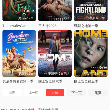
更新至12集
完结
更新至02集
TheLoyaltyGame
三人行2026
戰鬭之地第一季
更新至02集
更新至12集完结
更新至12集完结
貝尼多姆命案第一季
國土安全第六季
國土安全第五季
首页
上一页
下一页
尾页
1/50
2016-2026
Gimy 劇迷
- 高清追劇首選