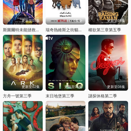
更新至03集
6集全
更新至08集
斯圖爾特未能拯救宇宙
瑞奇熱維斯之街貓一族
權欲第三章第五季
更新至02集
更新至06集
更新至08集
方舟一號第三季
末日地堡第三季
謎探休格第二季