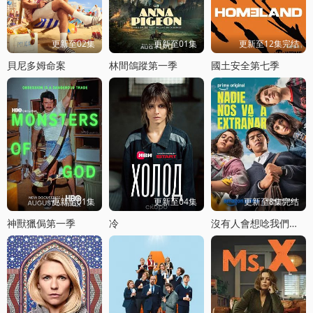
更新至02集
更新至01集
更新至12集完结
貝尼多姆命案
林間鴿蹤第一季
國土安全第七季
更新至01集
更新至04集
更新至8集完结
神獸獵侷第一季
冷
沒有人會想唸我們第二季