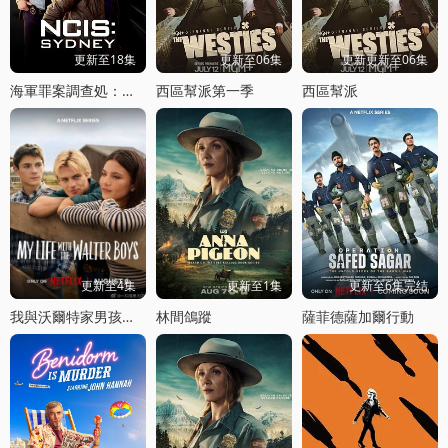
更新至18集
更新至06集
更新更新至06集
海軍罪案調查処：悉尼第三季
西區幫派第一季
西區幫派
更新至4集
更新至1集
更新至6集完结
我與沃爾特家男孩的生活第三季
林間鴿蹤
薩菲德薩加爾行動