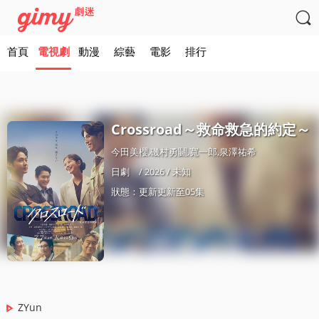

首頁
電視劇
動漫
綜藝
電影
排行
Crossroad～救命救急的約定～
今田美櫻,磯村勇鬭,寬一郎,泉澤祐希
日劇
/ 2026 / 未知
狀態：更新更新至05集
ZYun