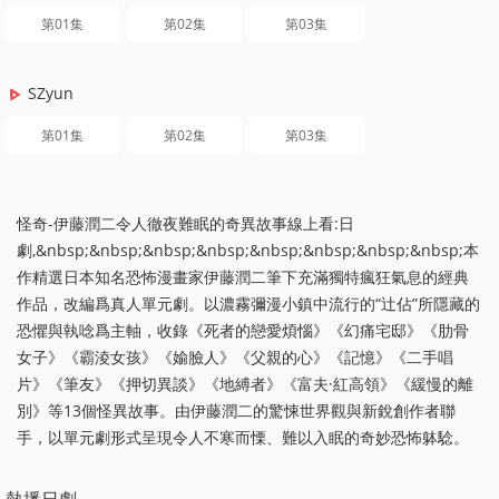
第01集
第02集
第03集
SZyun
第01集
第02集
第03集
怪奇-伊藤潤二令人徹夜難眠的奇異故事線上看:日
劇,&nbsp;&nbsp;&nbsp;&nbsp;&nbsp;&nbsp;&nbsp;&nbsp;本
作精選日本知名恐怖漫畫家伊藤潤二筆下充滿獨特瘋狂氣息的經典
作品，改編爲真人單元劇。以濃霧彌漫小鎮中流行的“辻佔”所隱藏的
恐懼與執唸爲主軸，收錄《死者的戀愛煩惱》《幻痛宅邸》《肋骨
女子》《霸淩女孩》《媮臉人》《父親的心》《記憶》《二手唱
片》《筆友》《押切異談》《地縛者》《富夫·紅高領》《緩慢的離
別》等13個怪異故事。由伊藤潤二的驚悚世界觀與新銳創作者聯
手，以單元劇形式呈現令人不寒而慄、難以入眠的奇妙恐怖躰騐。