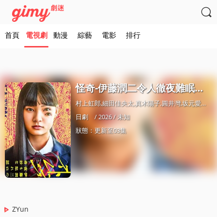

首頁
電視劇
動漫
綜藝
電影
排行
怪奇-伊藤潤二令人徹夜難眠的奇異故事
村上虹郎,細田佳央太,真木陽子,圓井灣,坂元愛登,石原良純,杉田雷麟,中村裡帆,樋口日奈,山崎七海,齊藤渚,齋藤潤,恒松祐裡
日劇
/ 2026 / 未知
狀態：更新至03集
ZYun