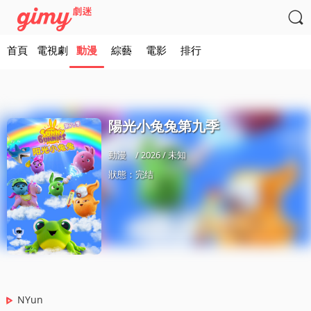

首頁
電視劇
動漫
綜藝
電影
排行
陽光小兔兔第九季
動漫
/ 2026 / 未知
狀態：完结
NYun