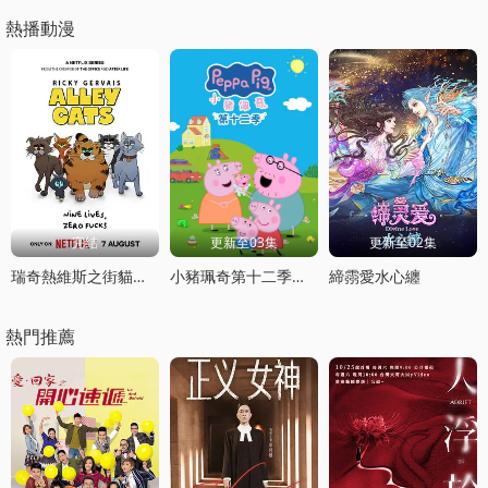
熱播動漫
完结
更新至03集
更新至02集
瑞奇熱維斯之街貓一族
小豬珮奇第十二季國語
締霛愛水心纏
熱門推薦