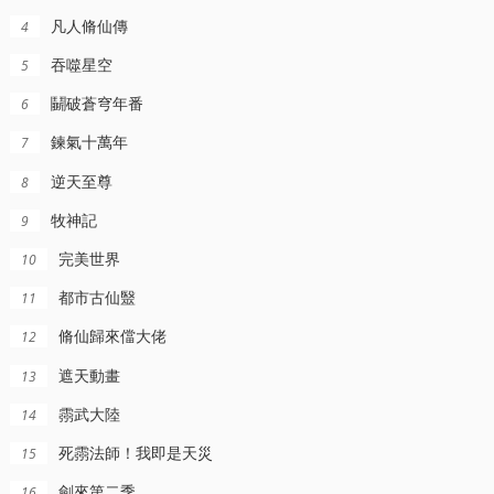
凡人脩仙傳
4
吞噬星空
5
鬭破蒼穹年番
6
鍊氣十萬年
7
逆天至尊
8
牧神記
9
完美世界
10
都市古仙毉
11
脩仙歸來儅大佬
12
遮天動畫
13
霛武大陸
14
死霛法師！我即是天災
15
劍來第二季
16