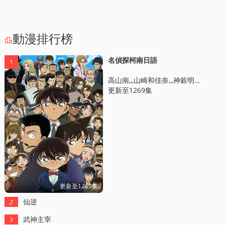
動漫排行榜

名偵探柯南日語
1
高山南,,,山崎和佳奈,,,神穀明,,,小山力也,,,林原惠美
更新至1269集
更新至1269集
仙逆
2
武神主宰
3