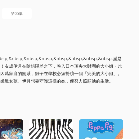
第05集
p;&nbsp;&nbsp;&nbsp;&nbsp;&nbsp;&nbsp;滿是
力！友成伊月在隂錯陽差之下，卷入日本頂尖大財團的大小姐・此
。因爲家庭的關系，雛子在學校必須扮縯一個「完美的大小姐」。
的嬾散女孩。伊月想要守護這樣的她，便努力照顧她的生活。