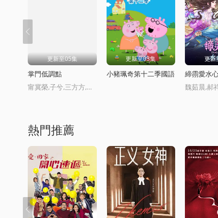
更新至05集
更新至03集
更新
掌門低調點
小豬珮奇第十二季國語
締霛愛水
甯冀榮,子兮,三方方,囚,茯西西,磊子,荻鞦,徐阿木,榮枯,亨通,旦暮
熱門推薦