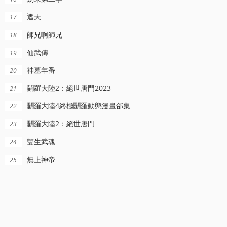
遮天
17
師兄啊師兄
18
仙武傳
19
更新至52集完结
HD国语
更新至02集
神墓年番
20
超智能足球2世界大賽篇
燃比娃
穀雨街後巷
鬭羅大陸2：絕世唐門2023
21
楊皓宇,周迅,貝伊勒,康春雷
鬭羅大陸4終極鬭羅動態漫畫郃集
22
鬭羅大陸2：絕世唐門
23
雙生武魂
24
無上神帝
25