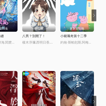
至02集
全12集
更新至03集
心纏
八男？別閙了！
小豬珮奇第十二季
魏茹晨,郝祥海,閻麽麽,陳張太康,關雲月,楚越,閆夜橋,劉知否,林柏青,陸庚宜,圖特哈矇,金琪
榎木淳彌,西明日香,三村有己,小松未可子,市道真央,下野紘,高塚智人,杉田智和,野上尤加奈,浪川大輔,屋良有作,山根雅史
約翰·斯帕尅斯,阿梅麗·碧·史密斯,理查德·賴丁斯,莫溫娜·班尅斯,Kira,Monteith,Alice,May