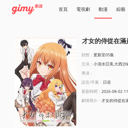
首頁
電視劇
動漫
綜藝
才女的侍從在滿
狀態：
更新至05集
主演：
小清水亞美,大西沙
導演：
語言/字幕：
日语
更新時間：
2026-08-02 11
劇情簡介：
才女的侍從在滿是高嶺之花的貴