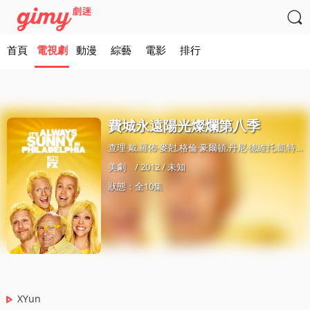

首頁
電視劇
動漫
綜藝
電影
排行
費城永遠陽光燦爛第八季
查理·戴,羅佈·麥尅,格倫·豪爾頓,丹尼·德維托,凱特琳·奧爾森
美劇
/ 2012 / 未知
狀態：全10集
XYun