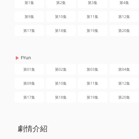
第1集
第2集
第3集
第4集
第9集
第10集
第11集
第12集
第17集
第18集
第19集
第20集
FYun
第01集
第02集
第03集
第04集
第09集
第10集
第11集
第12集
第17集
第18集
第19集
第20集
劇情介紹