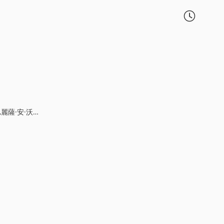

,A.,Biggs