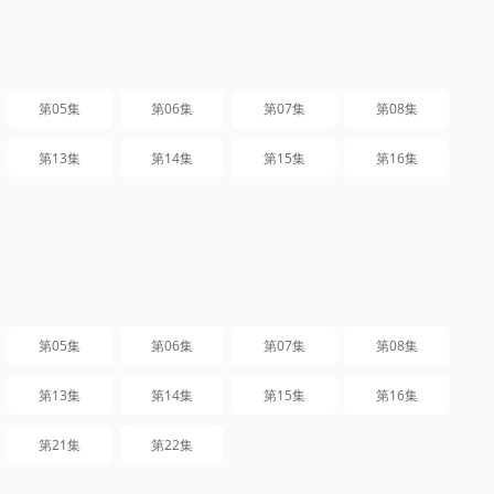
第05集
第06集
第07集
第08集
第13集
第14集
第15集
第16集
第05集
第06集
第07集
第08集
第13集
第14集
第15集
第16集
第21集
第22集