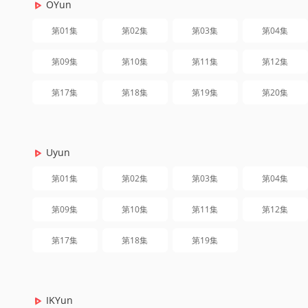
OYun
第01集
第02集
第03集
第04集
第09集
第10集
第11集
第12集
第17集
第18集
第19集
第20集
Uyun
第01集
第02集
第03集
第04集
第09集
第10集
第11集
第12集
第17集
第18集
第19集
IKYun