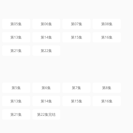
第05集
第06集
第07集
第08集
第13集
第14集
第15集
第16集
第21集
第22集
第5集
第6集
第7集
第8集
第13集
第14集
第15集
第16集
第21集
第22集完结