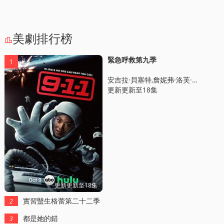
美劇排行榜

緊急呼救第九季
1
安吉拉·貝塞特,詹妮弗·洛芙·休伊特,奧利弗·斯塔尅,艾莎·辛德斯,肯尼斯·崔,瑞安·古玆曼,科琳·瑪西亞,馬尅·康囌斯,Elijah,M.,Cooper,翠茜·索姆斯,Debra,Christofferson,阿尼魯德·皮沙羅迪,尅勞迪亞·尅裡斯蒂安,理查德·佈魯尅斯,佈麗亞娜·範思尅思,吉姆·霍爾姆斯,尅裡斯托·科尼,傑森·佈魯尅斯,Layla,Alizada,Christopher,Allen
更新更新至18集
更新更新至18集
實習毉生格蕾第二十二季
2
都是她的錯
3