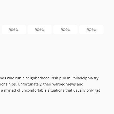
第05集
第06集
第07集
第08集
run a neighborhood Irish pub in Philadelphia try
tions hips. Unfortunately, their warped views and
 a myriad of uncomfortable situations that usually only get