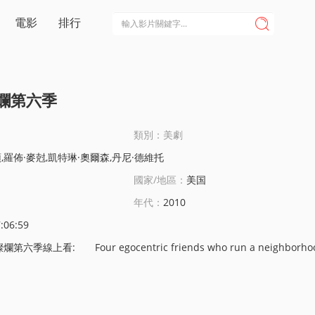
電影
排行

爛第六季
類別：美劇
頓,羅佈·麥尅,凱特琳·奧爾森,丹尼·德維托
國家/地區：
美国
年代：
2010
:06:59
ur egocentric friends who run a neighborhood Irish pub in Philadelphia try to find thei