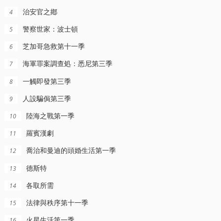
治安官之鄕
4
警察世家：波士頓
5
芝加哥急救第十一季
6
海軍罪案調查処：悉尼第三季
7
一觸即發第三季
8
人設騙侷第三季
9
陸海之戰第一季
10
4集全
更新至02集
更新至03集
少年魔法師：後繼者第三季
貝尼多姆命案第一季
行屍走肉：死亡之城第三季
羅賓漢劇
11
賽琳娜·戈麥斯,格雷格·薩尅因
約翰·漢納,伊娃·範·德·古奇特,艾倫·麥肯納,阿裡·哈迪曼,諾埃·塞貝爾,奧馬爾·沙尅爾,Tábata,Cerezo,Carolina,Bécquer,Samantha,Power,艾妮安娜·卡佈羅爾,伊恩·尅甯漢,吉姆·英格利氏,Damian,Schedler,Cruz,Vaitiare,Ramos
傑弗裡·迪恩·摩根,,,勞倫·科漢
喬治和曼迪的頭婚生活第一季
12
德斯特
13
各取所需
14
法律與秩序第十一季
15
火星生活第一季
16