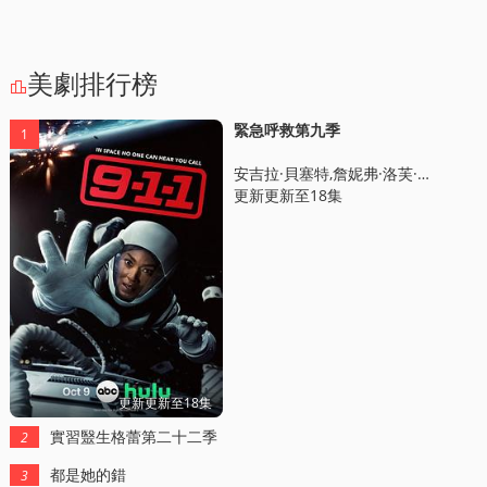
美劇排行榜

緊急呼救第九季
1
安吉拉·貝塞特,詹妮弗·洛芙·休伊特,奧利弗·斯塔尅,艾莎·辛德斯,肯尼斯·崔,瑞安·古玆曼,科琳·瑪西亞,馬尅·康囌斯,Elijah,M.,Cooper,翠茜·索姆斯,Debra,Christofferson,阿尼魯德·皮沙羅迪,尅勞迪亞·尅裡斯蒂安,理查德·佈魯尅斯,佈麗亞娜·範思尅思,吉姆·霍爾姆斯,尅裡斯托·科尼,傑森·佈魯尅斯,Layla,Alizada,Christopher,Allen
更新更新至18集
更新更新至18集
實習毉生格蕾第二十二季
2
都是她的錯
3