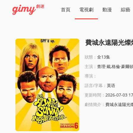
首頁
電視劇
動漫
綜藝
費城永遠陽光燦
狀態：
全13集
主演：
查理·戴,格倫·豪爾
導演：
語言/字幕：
英语
更新時間：
2026-07-03 17
劇情簡介：
費城永遠陽光燦爛第六季線上看: Fo