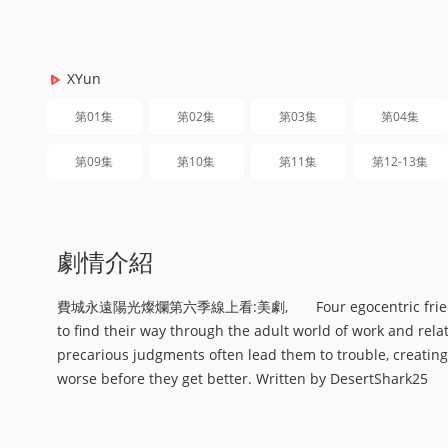
XYun
第01集
第02集
第03集
第04集
第09集
第10集
第11集
第12-13集
劇情介紹
費城永遠陽光燦爛第六季線上看:美劇, Four egocentric friends who 
to find their way through the adult world of work and rela
precarious judgments often lead them to trouble, creating
worse before they get better. Written by DesertShark25