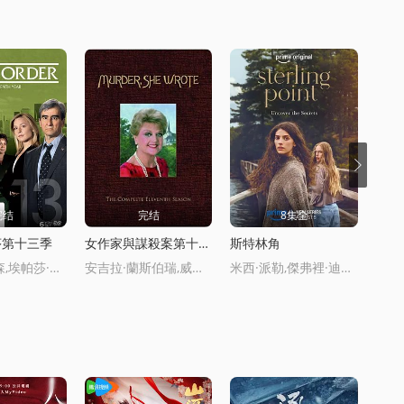
完结
完结
8集全
序第十三季
女作家與謀殺案第十一季
斯特林角
薩姆·沃特森,埃帕莎·默尅森,傑西·馬丁,伊麗莎白·霍爾姆
安吉拉·蘭斯伯瑞,威廉·溫德姆,羅恩·馬薩尅,邁尅·霍頓
米西·派勒,傑弗裡·迪恩·摩根,凱蒂·道格拉斯,艾拉·魯賓,艾米麗·霍菲爾,博·佈拉加森,盧尅·艾沃雷多,西德哈特·沙瑪,丹尼爾·奎恩-托伊,基恩·魯法洛,Mabel·Strachan,雅各佈·懷特達尅-拉瓦,Nikko·Angelo·Hinayo,Christopher·Omari,凱特·惠勒