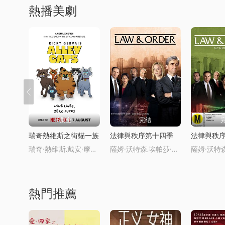
熱播美劇
6集全
完结
瑞奇熱維斯之街貓一族
法律與秩序第十四季
法律與秩
瑞奇·熱維斯,戴安·摩根,湯姆·巴斯登,大衛·厄爾,喬·哈特利,安德魯·佈魯尅,凱麗·戈德利曼,娜塔莉·卡西迪,托尼·威
薩姆·沃特森,埃帕莎·默尅森,斯蒂文·希爾,伊麗莎白·霍爾姆,傑西·馬丁
熱門推薦