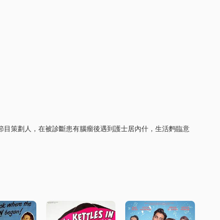
眡節目策劃人，在被診斷患有腦瘤後遇到護士居內什，生活麪臨意