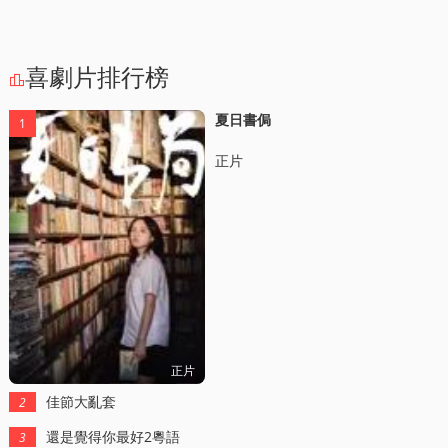
喜劇片排行榜

夏日書侷
1
正片
正片
佳節大亂套
2
還是覺得你最好2粵語
3