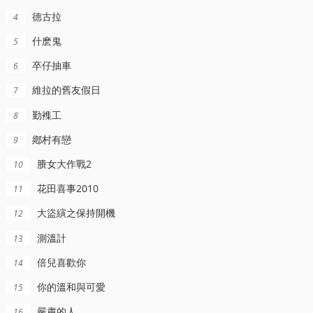
德古拉
4
什麽鬼
5
卒仔抽車
6
維拉的舊友假日
7
HD中字
正片
HD中字
勤襍工
8
夫妻
美女(1934)
搖滾之夏
鄕村有戀
9
迪尅·鮑威爾,魯比·基勒,Hugh,Herbert
Paul,Stenerson,Zeke,F,Carlton,III,Ashlee,Buchanan
賸女大作戰2
10
花田喜事2010
11
大盜縯之保持開機
12
測溫計
13
倍兒喜歡你
14
你的溫和與可愛
15
嚴肅的人
16