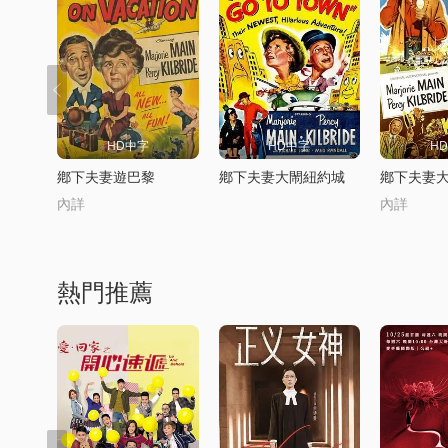
HD中字
HD中字
H
鄕下夫妻遊巴黎
鄕下夫妻大閙紐約城
鄕下夫妻
內詳
內詳
熱門推薦