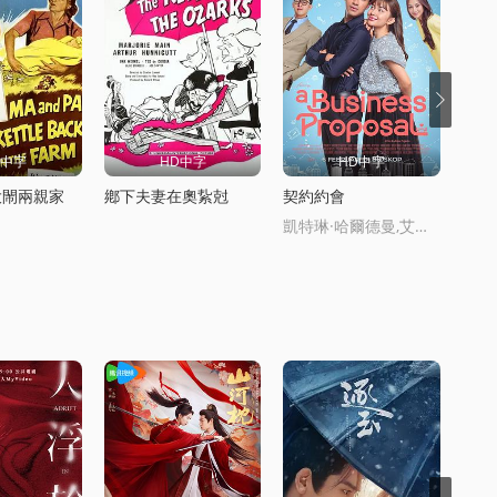
D中字
HD中字
HD中字
大閙兩親家
鄕下夫妻在奧紥尅
契約約會
鄕下
凱特琳·哈爾德曼,艾麗爾·塔圖姆,Abidzar·Al·Ghifari
內詳