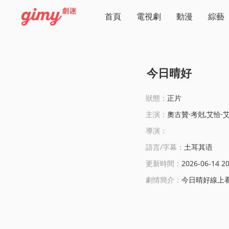
首頁
電視劇
動漫
綜藝
今日晴好
狀態：
正片
主演：
奧古贊·考尅,艾恰·
導演：
語言/字幕：
土耳其语
更新時間：
2026-06-14 20
劇情簡介：
今日晴好線上看:阿