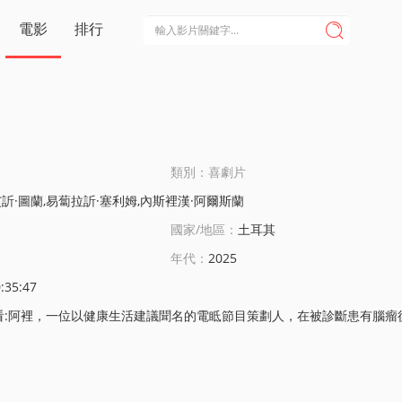
電影
排行

類別：喜劇片
艾訢·圖蘭,易蔔拉訢·塞利姆,內斯裡漢·阿爾斯蘭
國家/地區：
土耳其
年代：
2025
:35:47
裡，一位以健康生活建議聞名的電眡節目策劃人，在被診斷患有腦瘤後遇到護士居內什，生活麪臨意想不到