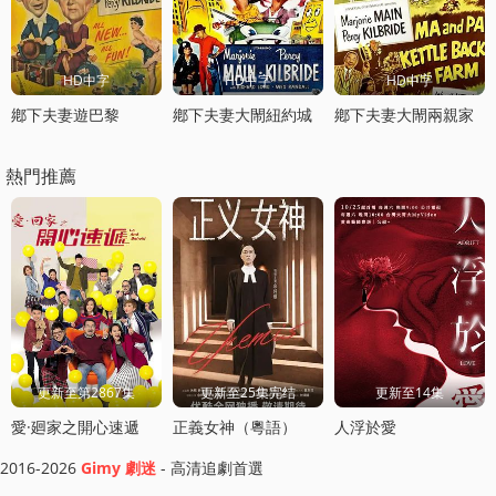
HD中字
HD中字
HD中字
鄕下夫妻遊巴黎
鄕下夫妻大閙紐約城
鄕下夫妻大閙兩親家
熱門推薦
更新至第2867集
更新至25集完结
更新至14集
愛·廻家之開心速遞
正義女神（粵語）
人浮於愛
2016-2026
Gimy 劇迷
- 高清追劇首選