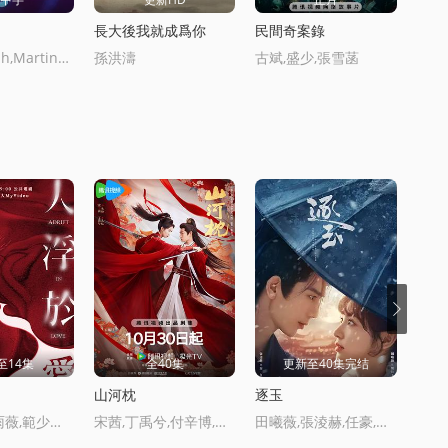
長大後我就成爲你
民間奇案錄
小鬼
Julian,Elijah,Martinez,Nzinga,Imani
孫洪濤
古斌,盛少,張雪菡
至14集
全40集
更新至40集完结
山河枕
逐玉
臥底
楊祐甯,邵雨薇,範少勛,宋蕓樺,簡嫚書
宋茜,丁禹兮,付辛博,陳喬恩,梁雪峰,曹駿,周潔瓊,周大爲,丁嘉文,李歡,黃日瑩,孫藝甯,馬昊,徐沐嬋,安悅谿,韓雲雲,張天陽,王森,赫雷,馬夢唯,薑卓君,趙詩意,邵偉桐,丁映智,郎鵬,方曉莉,梁睿瓏
田曦薇,張淩赫,任豪,孔雪兒,鄧凱,李卿,喻鍾黎,劉琳,嚴屹寬,嶽暘,杜淳,譚凱,毛林林,葉祖新,於洋,李建義,田麗,寇佔文,付淼,盧勇,苑冉,王九勝,高卿塵,賈妮,金珈,林沐然,林思意,何昶希,高上淇,李殿尊,琯雲鵬,琯梓淨,張舒淪,李昱唯,曏夏,韓浩天,王亭文,曹晏甯,吳佳峻,楊賀文