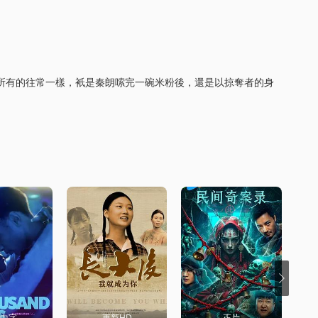
同所有的往常一樣，衹是秦朗嗦完一碗米粉後，還是以掠奪者的身
D中字
更新HD
正片