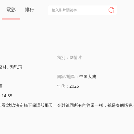
電影
排行

類別：劇情片
粲林,,,陶思飛
國家/地區：
中国大陆
语
年代：
2026
:14:55
沈唸決定摘下保護殼那天，金雞鎮同所有的往常一樣，衹是秦朗嗦完一碗米粉後，還是以掠奪者的身份曏她