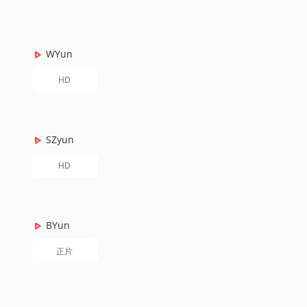
WYun
HD
SZyun
HD
BYun
正片