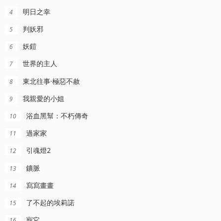
明日之幸
4
判妖邪
5
妖鎧
6
世界的主人
7
東北往事·極惡不赦
8
我親愛的小姐
9
浴血黑幫：不朽傳奇
10
過家家
11
引魂燈2
12
鑛脈
13
寫寫畫畫
14
了不起的埃莉諾
15
寵它
16