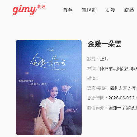
首頁
電視劇
動漫
綜藝
金雞一朵雲
狀態：
正片
主演：
陳拯業,,,張齡尹,,,耿
導演：
語言/字幕：
四川方言 / 粤
更新時間：
2026-06-06 11
劇情簡介：
金雞一朵雲線上看: