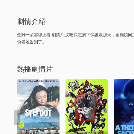
劇情介紹
金雞一朵雲線上看:劇情片,沈唸決定摘下保護殼那天，金雞鎮
份曏她告別了。
熱播劇情片
HD中字
正片
H