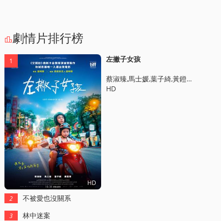
劇情片排行榜

左撇子女孩
1
蔡淑臻,馬士媛,葉子綺,黃鐙煇,陳慕義,張允曦,趙心妍,夏騰宏,林嫣
HD
HD
不被愛也沒關系
2
林中迷案
3