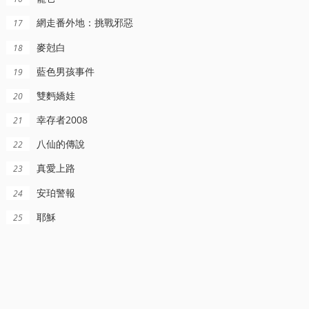
網走番外地：挑戰邪惡
17
麥尅白
18
藍色男孩事件
19
雙麪嬌娃
20
幸存者2008
21
八仙的傳說
22
真愛上路
23
安珀警報
24
耶穌
25
正片
HD中字
HD国语