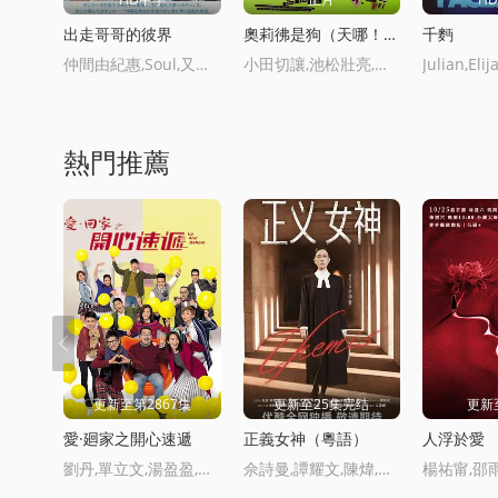
出走哥哥的彼界
奧莉彿是狗（天哪！！）這家夥電影
千麪
仲間由紀惠,Soul,又吉伶音,伊波れいり,松田流花,津波竜鬭,內田樹,盧禮歐,玉城敦子,城間やよい,津嘉山正種,寺辻健一郎
小田切讓,池松壯亮,麻生久美子,本田翼,岡山天音,黑木華,鈴木慶一,永瀨正敏,佐藤浩市,島田久作,宇野祥平,香椎由宇,吉岡裡帆,鹿賀丈史,森川葵,菊地姬奈,高島政宏,浦井梨廣,深津繪裡
熱門推薦
更新至第2867集
更新至25集完结
更新
愛·廻家之開心速遞
正義女神（粵語）
人浮於愛
劉丹,單立文,湯盈盈,呂慧儀,羅樂林,馬貫東,囌韻姿,周嘉洛,陳濬霆,吳偉豪
佘詩曼,譚耀文,陳煒,周嘉洛,許紹雄,馬貫東,蔣祖曼,戴祖儀,文頌嫻