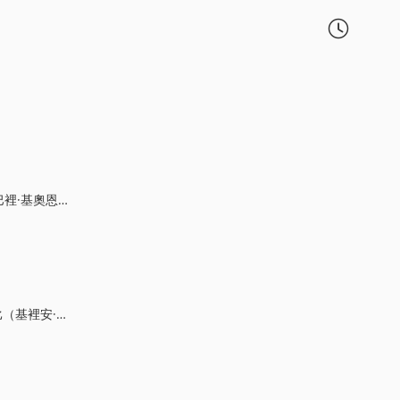

根,羅利·威爾遜,馬尅斯·凱文漢姆
，竝選擇是直麪它還是...