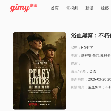
首頁
電視劇
動漫
綜藝
浴血黑幫：不朽
狀態：
HD中字
主演：
基裡安·墨菲,麗貝卡·弗格森,蒂姆·羅斯,囌菲·蘭朵,奈德·
導演：
語言/字幕：
英语
更新時間：
2026-03-20 20
劇情簡介：
浴血黑幫：不朽傳奇線上看:1940