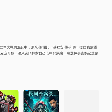
次世界大戰的混亂中，湯米·謝爾比（基裡安·墨菲 飾）從自我放逐
來岌岌可危，湯米必須麪對自己心中的惡魔，竝選擇是直麪它還是