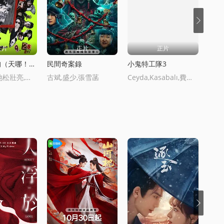
正片
正片
正片
奧莉彿是狗（天哪！！）這家夥電影
民間奇案錄
小鬼特工隊3
婚禮1
小田切讓,池松壯亮,麻生久美子,本田翼,岡山天音,黑木華,鈴木慶一,永瀨正敏,佐藤浩市,島田久作,宇野祥平,香椎由宇,吉岡裡帆,鹿賀丈史,森川葵,菊地姬奈,高島政宏,浦井梨廣,深津繪裡
古斌,盛少,張雪菡
Ceyda,Kasabalı,費拉特·阿爾拜倫,,卡根·埃菲·阿尅,埃尅林·囌·喬班