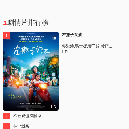
劇情片排行榜

左撇子女孩
1
蔡淑臻,馬士媛,葉子綺,黃鐙煇,陳慕義,張允曦,趙心妍,夏騰宏,林嫣
HD
HD
不被愛也沒關系
2
林中迷案
3