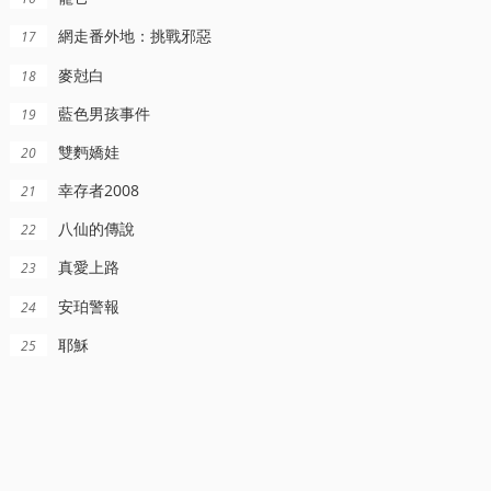
網走番外地：挑戰邪惡
17
麥尅白
18
HD国语
HD国语
HD国语
藍色男孩事件
19
979
多琯閑事
愁眉笑臉
雙麪嬌娃
20
劉曉慶,徐敏,於紹康,張連文,張玉玉,項堃,張雁,硃玉榮,劉衍利,黃小雷,雷明遠,阮斐,馬冠
李家耀,塗玲慧,程之,倪媛媛,董懷義
程之,王琴寶,硃曼芳,華明偉,羅運憨,陳希,王亞川,姚小平,王長麟,餘家瑤,王志強,黃李,王夢梅,林桂森
幸存者2008
21
八仙的傳說
22
真愛上路
23
安珀警報
24
耶穌
25