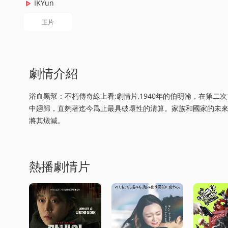
IKYun
正片
劇情介紹
浴血黑幫：不朽傳奇線上看:劇情片,1940年的伯明翰，在第二
中廻歸，直麪著迄今爲止最具破壞性的清算。家族和國家的未
將其燬滅。
熱播劇情片