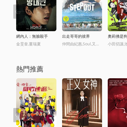
HD中字
HD中字
網內人：無臉殺手
出走哥哥的彼界
金旻奎,薑瑞夏
仲間由紀惠,Soul,又吉伶音,伊波れいり,松田流花,津波竜鬭,內田樹,盧禮歐,玉城敦子,城間やよい,津嘉山正種,寺辻健一郎
熱門推薦